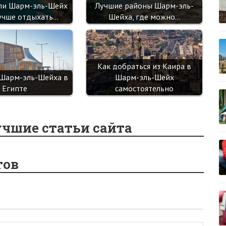
ли Шарм-эль-Шейх
Лучшие районы Шарм-эль-
учше отдыхать…
Шейха, где можно…
Как добраться из Каира в
Шарм-эль-Шейха в
Шарм-эль-Шейх
Египте
самостоятельно
учшие статьи сайта
тов