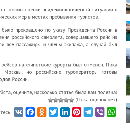
ю с целью оценки эпидемиологической ситуации в
ических мер в местах пребывания туристов.
 было прекращено по указу Президента России в
ения российского самолета, совершавшего рейс из
ли все пассажиры и члены экипажа, а случай был
 рейсов на египетские курорты был отменен. Пока
з Москвы, но российские туроператоры готовы
одов России.
ста, оцените, насколько статья была вам полезна!
(Пока оценок нет)
V
Fa
O
T
Li
Pi
Te
Vi
W
тесь:
K
ce
d
w
nk
nt
le
b
ha