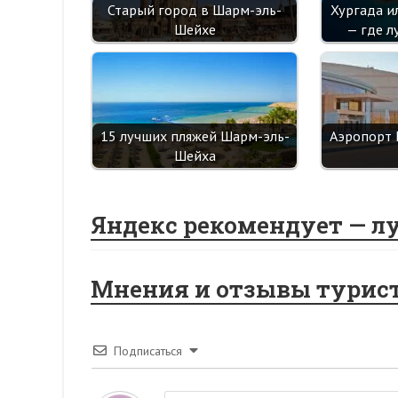
Старый город в Шарм-эль-
Хургада и
Шейхе
— где л
15 лучших пляжей Шарм-эль-
Аэропорт 
Шейха
Яндекс рекомендует — л
Мнения и отзывы турис
Подписаться