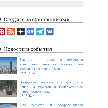
Следите за обновлениями
Pi
F
nt
e
er
e
Новости и события
es
d
t
Быстрее и проще в получении:
электронная виза на Тайвань стала
доступна гражданам России
03.08.2026
Подбросил человека в воздух: бизон
напал на туристов в Йеллоустонском
национальном парке
27.07.2026
Для туристов и профессионалов: