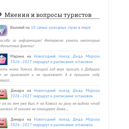
Мнения и вопросы туристов
Василий
на
10 самых холодных стран в мире
пасибо за информацию! Интересно узнать некоторые
юбопытные факты!
Марина
на
Новогодний поезд Деда Мороза
2026–2027: маршрут и расписание остановок
ять мимо Томска. Второй год внук просит, а Дедушка
се не приезжает и не приезжает. А в прошлом году
бещал…
Динара
на
Новогодний поезд Деда Мороза
2026–2027: маршрут и расписание остановок
 он на нем уже был. А на Кавказ ни разу не видела чтоб
иезжал. И похоже не планирует даже.…
Динара
на
Новогодний поезд Деда Мороза
2026–2027: маршрут и расписание остановок