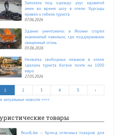
Заползла под одежду: укус ядовитой
змеи во время шоу в отеле Хургады
привёл к гибели туриста
07.06.2026
Здание уничтожено: в Японии сгорел
знаменитый павильон, где поддерживали
священный огонь
03.06.2026
Нехватка свободных лежаков в отеле
сделала туриста богаче почти на 1000
евро
27.05.2026
1
2
3
4
5
›
е актуальные новости =>>>
уристические товары
RoadLike — бренд отличных товаров для