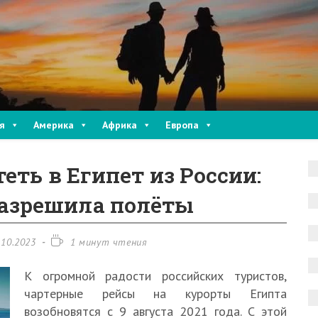
я
Америка
Африка
Европа
еть в Египет из России:
разрешила полёты
Время
.10.2023
1 минут чтения
на:
чтения:
К огромной радости российских туристов,
чартерные рейсы на курорты Египта
возобновятся с 9 августа 2021 года. С этой