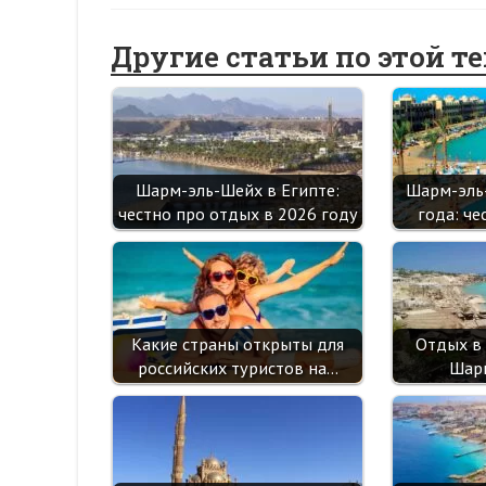
Другие статьи по этой т
Шарм-эль-Шейх в Египте:
Шарм-эль
честно про отдых в 2026 году
года: ч
Какие страны открыты для
Отдых в
российских туристов на…
Шар