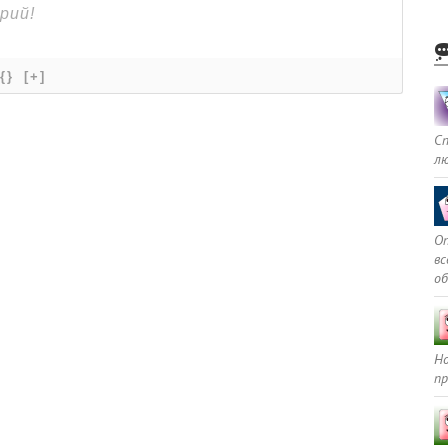
{}
[+]
С
л
Оп
в
о
Но
пр