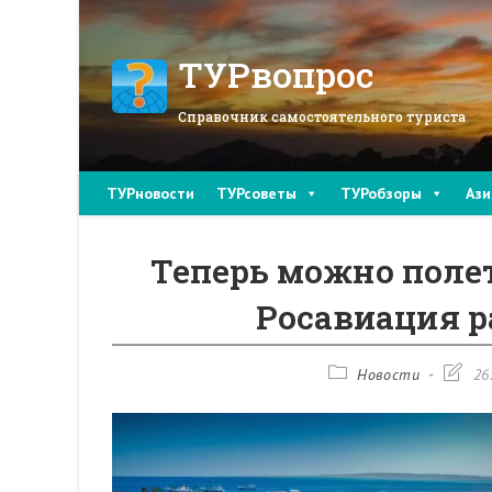
Перейти
к
содержимому
ТУРвопрос
Справочник самостоятельного туриста
ТУРновости
ТУРсоветы
ТУРобзоры
Ази
Теперь можно полет
Росавиация 
Рубрика
Запись
Новости
26
записи:
измене