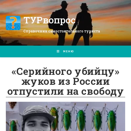
Перейти
к
содержимому
ТУРвопрос
Справочник самостоятельного туриста
МЕНЮ
«Серийного убийцу»
жуков из России
отпустили на свободу