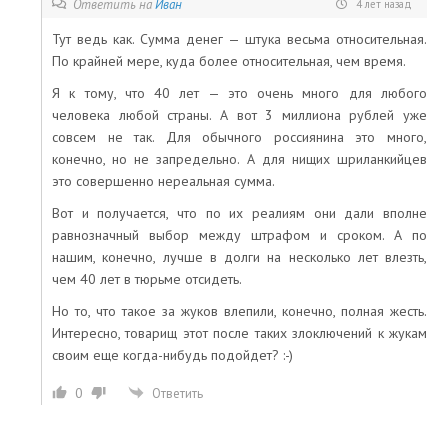
Ответить на
Иван
4 лет назад
Тут ведь как. Сумма денег — штука весьма относительная.
По крайней мере, куда более относительная, чем время.
Я к тому, что 40 лет — это очень много для любого
человека любой страны. А вот 3 миллиона рублей уже
совсем не так. Для обычного россиянина это много,
конечно, но не запредельно. А для нищих шриланкийцев
это совершенно нереальная сумма.
Вот и получается, что по их реалиям они дали вполне
равнозначный выбор между штрафом и сроком. А по
нашим, конечно, лучше в долги на несколько лет влезть,
чем 40 лет в тюрьме отсидеть.
Но то, что такое за жуков влепили, конечно, полная жесть.
Интересно, товарищ этот после таких злоключений к жукам
своим еще когда-нибудь подойдет? :-)
0
Ответить