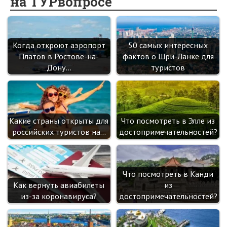
на ТУРвопросе
o
kl
n
t
m
k
as
sn
Когда откроют аэропорт
50 самых интересных
ik
Платов в Ростове-на-
фактов о Шри-Ланке для
i
Дону…
туристов
Какие страны открыты для
Что посмотреть в Элле из
российских туристов на…
достопримечательностей?
Что посмотреть в Канди
Как вернуть авиабилеты
из
из-за коронавируса?
достопримечательностей?