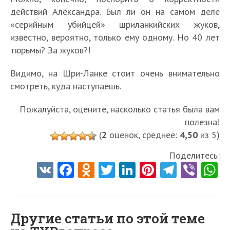
действий Александра. Был ли он на самом деле
«серийным убийцей» шриланкийских жуков,
известно, вероятно, только ему одному. Но 40 лет
тюрьмы? За жуков?!
Видимо, на Шри-Ланке стоит очень внимательно
смотреть, куда наступаешь.
Пожалуйста, оцените, насколько статья была вам
полезна!
(
2
оценок, среднее:
4,50
из 5)
Поделитесь:
V
Fa
O
T
Li
Pi
Te
Vi
K
ce
d
w
nk
nt
le
b
h
b
n
itt
e
er
gr
er
t
o
o
er
dI
es
a
Другие статьи по этой теме