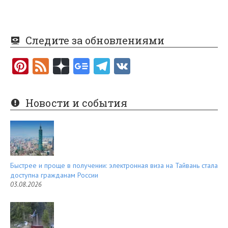
Следите за обновлениями
Pi
F
nt
e
er
e
Новости и события
es
d
t
Быстрее и проще в получении: электронная виза на Тайвань стала
доступна гражданам России
03.08.2026