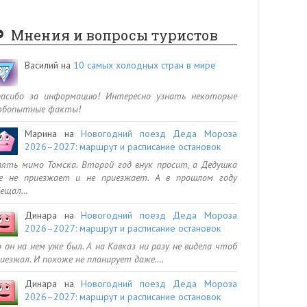
Мнения и вопросы туристов
Василий
на
10 самых холодных стран в мире
пасибо за информацию! Интересно узнать некоторые
юбопытные факты!
Марина
на
Новогодний поезд Деда Мороза
2026–2027: маршрут и расписание остановок
ять мимо Томска. Второй год внук просит, а Дедушка
се не приезжает и не приезжает. А в прошлом году
бещал…
Динара
на
Новогодний поезд Деда Мороза
2026–2027: маршрут и расписание остановок
 он на нем уже был. А на Кавказ ни разу не видела чтоб
иезжал. И похоже не планирует даже.…
Динара
на
Новогодний поезд Деда Мороза
2026–2027: маршрут и расписание остановок