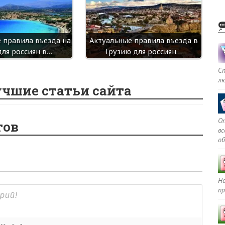
 правила въезда на
Актуальные правила въезда в
для россиян в…
Грузию для россиян…
С
л
учшие статьи сайта
Оп
тов
в
о
Но
пр