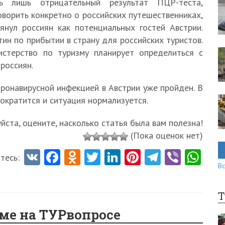
ь лишь отрицательный результат ПЦР-теста,
говорить конкретно о российских путешественниках,
янул россиян как потенциальных гостей Австрии.
ин по прибытии в страну для российских туристов.
истерство по туризму планирует определиться с
россиян.
ронавирусной инфекцией в Австрии уже пройден. В
ократится и ситуация нормализуется.
ста, оцените, насколько статья была вам полезна!
(Пока оценок нет)
V
Fa
O
T
Li
Pi
Te
Vi
W
тесь:
Вс
K
ce
d
w
nk
nt
le
b
ha
b
n
itt
e
er
gr
er
ts
Т
o
o
er
dI
es
a
A
еме на ТУРвопросе
o
kl
n
t
m
p