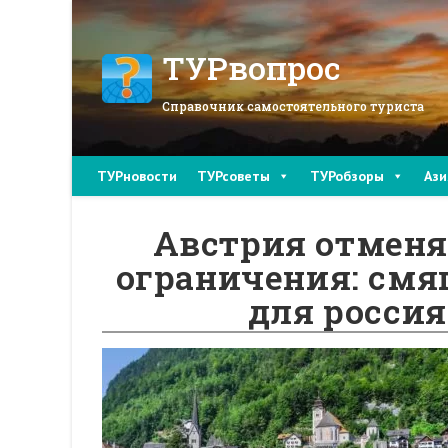
Перейти
к
содержимому
ТУРвопрос
Справочник самостоятельного туриста
ТУРновости
ТУРсоветы
ТУРобзоры
Ази
Австрия отменя
ограничения: смя
для россия