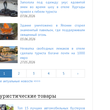
Заползла под одежду: укус ядовитой
змеи во время шоу в отеле Хургады
привёл к гибели туриста
07.06.2026
Здание уничтожено: в Японии сгорел
знаменитый павильон, где поддерживали
священный огонь
03.06.2026
Нехватка свободных лежаков в отеле
сделала туриста богаче почти на 1000
евро
27.05.2026
1
2
3
4
5
›
е актуальные новости =>>>
уристические товары
Топ 15 лучших автомобильных бустеров