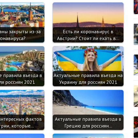
k
as
p
sn
ik
аны закрыты из-за
Есть ли коронавирус в
i
онавируса?
Австрии? Стоит ли ехать в…
е правила въезда в
Актуальные правила въезда на
ля россиян 2021
Украину для россиян 2021
интересных фактов
Актуальные правила въезда в
трии, которые…
Грецию для россиян…