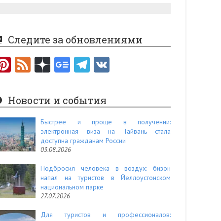
Следите за обновлениями
Pi
F
nt
e
er
e
Новости и события
es
d
t
Быстрее и проще в получении:
электронная виза на Тайвань стала
доступна гражданам России
03.08.2026
Подбросил человека в воздух: бизон
напал на туристов в Йеллоустонском
национальном парке
27.07.2026
Для туристов и профессионалов: