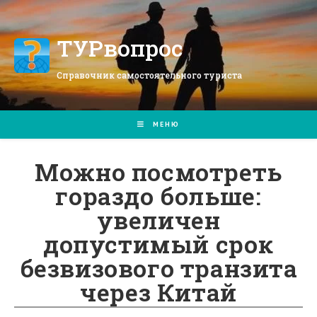
Перейти
к
содержимому
ТУРвопрос
Справочник самостоятельного туриста
МЕНЮ
Можно посмотреть
гораздо больше:
увеличен
допустимый срок
безвизового транзита
через Китай