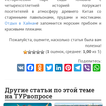
четырехсотлетней историей погружает
посетителей в атмосферу древнего Китая со
старинными павильонами, прудами и мостиками.
Отдых в Хайнан
е запомнится морским прибоем и
красивыми пляжами.
Пожалуйста, оцените, насколько статья была вам
полезна!
(
1
оценок, среднее:
1,00
из 5)
Поделитесь:
V
Fa
O
T
Li
Pi
Te
Vi
K
ce
d
w
nk
nt
le
b
h
b
n
itt
e
er
gr
er
t
o
o
er
dI
es
a
Другие статьи по этой теме
на ТУРвопросе
o
kl
n
t
m
k
as