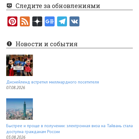
Следите за обновлениями
Pi
F
nt
e
er
e
Новости и события
es
d
t
Диснейленд встретил миллиардного посетителя
07.08.2026
Быстрее и проще в получении: электронная виза на Тайвань стала
доступна гражданам России
03.08.2026