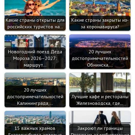
sn
ik
Какие страны открыты для
Какие страны закрыты из-
i
российских туристов на…
за коронавируса?
Новогодний поезд Деда
20 лучших
Мороза 2026–2027:
достопримечательностей
маршрут…
Обнинска,…
20 лучших
достопримечательностей
Лучшие кафе и рестораны
Калининграда,…
Железноводска, где…
15 важных храмов
Закроют ли границы
Екатеринбурга, которые
России из-за мобилизации