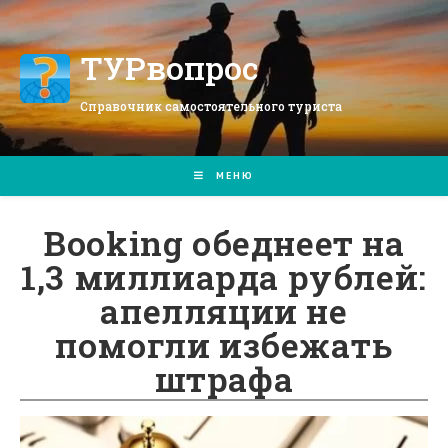
Перейти
к
содержимому
ТУРвопрос
Справочник самостоятельного туриста
МЕНЮ
Booking обеднеет на
1,3 миллиарда рублей:
апелляции не
помогли избежать
штрафа