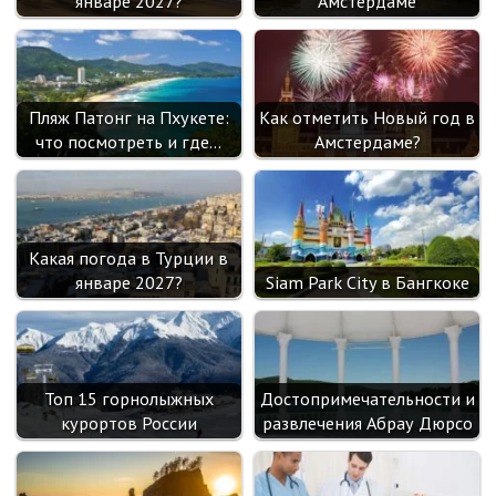
январе 2027?
Амстердаме
Пляж Патонг на Пхукете:
Как отметить Новый год в
что посмотреть и где…
Амстердаме?
Какая погода в Турции в
январе 2027?
Siam Park City в Бангкоке
Топ 15 горнолыжных
Достопримечательности и
курортов России
развлечения Абрау Дюрсо