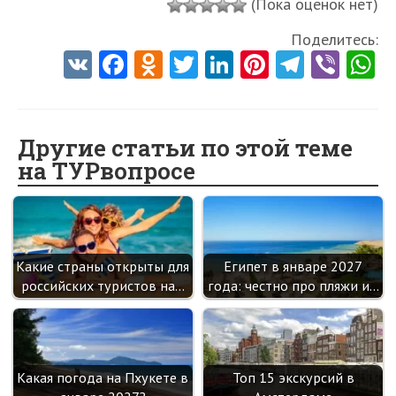
(Пока оценок нет)
Поделитесь:
V
Fa
O
T
Li
Pi
Te
Vi
K
ce
d
w
nk
nt
le
b
h
b
n
itt
e
er
gr
er
t
o
o
er
dI
es
a
Другие статьи по этой теме
на ТУРвопросе
o
kl
n
t
m
k
as
sn
ik
Какие страны открыты для
Египет в январе 2027
i
российских туристов на…
года: честно про пляжи и…
Какая погода на Пхукете в
Топ 15 экскурсий в