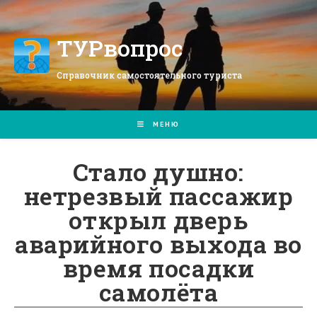
Перейти
к
содержимому
ТУРвопрос
Справочник самостоятельного туриста
МЕНЮ
Стало душно:
нетрезвый пассажир
открыл дверь
аварийного выхода во
время посадки
самолёта