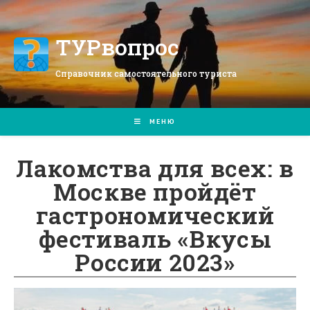
Перейти
к
содержимому
ТУРвопрос
Справочник самостоятельного туриста
МЕНЮ
Лакомства для всех: в
Москве пройдёт
гастрономический
фестиваль «Вкусы
России 2023»