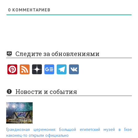
0
КОММЕНТАРИЕВ
Следите за обновлениями
Pi
F
nt
e
er
e
Новости и события
es
d
t
Грандиозная церемония: Большой египетский музей в Гизе
наконец-то открыли официально