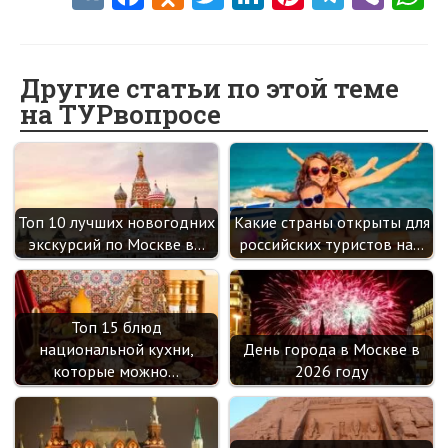
K
ce
d
w
nk
nt
le
b
h
b
n
itt
e
er
gr
er
t
o
o
er
dI
es
a
Другие статьи по этой теме
на ТУРвопросе
o
kl
n
t
m
k
as
sn
ik
Топ 10 лучших новогодних
Какие страны открыты для
i
экскурсий по Москве в…
российских туристов на…
Топ 15 блюд
национальной кухни,
День города в Москве в
которые можно…
2026 году