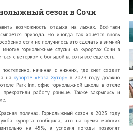
рнолыжный сезон в Сочи
авить возможность отдыха на лыжах. Всё-таки
осыпается природа. Но иногда так хочется вновь
особенно если не получилось это сделать в зимний
дь многие горнолыжные спуски на курортах Сочи в
ться с ветерком с большой высоты всё ещё есть.
постепенно, начиная с нижних, где снег сходит
она на
курорте «Роза Хутор»
в 2023 году должно
 отеле Park Inn, офис горнолыжной школы в отеле
ы прекратили работу раньше. Также закрылись и
ие.
Красная поляна». Горнолыжный сезон в 2023 году
лужба курорта сообщила, что на время майских
изительно на 45%, а условия погоды позволят