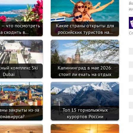
k
as
p
В
sn
ви
ik
е — что посмотреть
Какие страны открыты для
i
да сходить в…
российских туристов на…
Сп
ный комплекс Ski
Калининград в мае 2026:
Dubai
стоит ли ехать на отдых
аны закрыты из-за
Топ 15 горнолыжных
онавируса?
курортов России