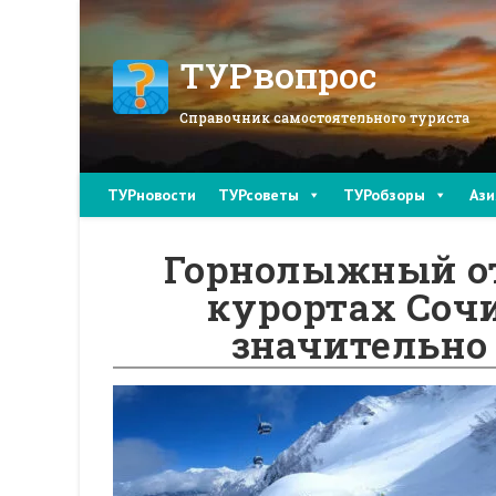
Перейти
к
содержимому
ТУРвопрос
Справочник самостоятельного туриста
ТУРновости
ТУРсоветы
ТУРобзоры
Ази
Горнолыжный от
курортах Сочи
значительно