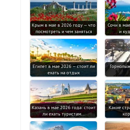
Крым в мае в 2026 году — что
Сочи в ма
посмотреть и чем заняться
и ку
Египет в мае 2026 — стоит ли
Горнолыж
ехать на отдых
Казань в мае 2026 года: стоит
Какие стр
ли ехать туристам…
кор