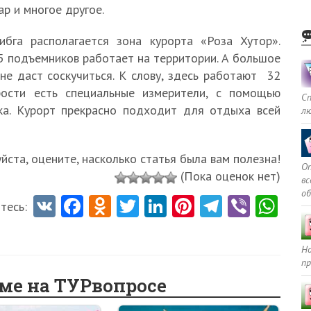
ар и многое другое.
бга располагается зона курорта «Роза Хутор».
5 подъемников работает на территории. А большое
е даст соскучиться. К слову, здесь работают 32
рости есть специальные измерители, с помощью
С
ка. Курорт прекрасно подходит для отдыха всей
л
ста, оцените, насколько статья была вам полезна!
Оп
(Пока оценок нет)
в
о
V
Fa
O
T
Li
Pi
Te
Vi
W
тесь:
K
ce
d
w
nk
nt
le
b
ha
b
n
itt
e
er
gr
er
ts
Но
пр
o
o
er
dI
es
a
A
еме на ТУРвопросе
o
kl
n
t
m
p