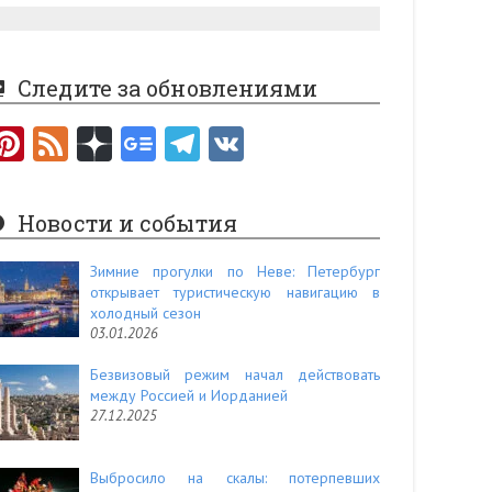
Следите за обновлениями
Pi
F
nt
e
er
e
Новости и события
es
d
t
Зимние прогулки по Неве: Петербург
открывает туристическую навигацию в
холодный сезон
03.01.2026
Безвизовый режим начал действовать
между Россией и Иорданией
27.12.2025
Выбросило на скалы: потерпевших