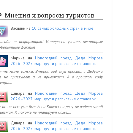
Мнения и вопросы туристов
Василий
на
10 самых холодных стран в мире
пасибо за информацию! Интересно узнать некоторые
юбопытные факты!
Марина
на
Новогодний поезд Деда Мороза
2026–2027: маршрут и расписание остановок
ять мимо Томска. Второй год внук просит, а Дедушка
се не приезжает и не приезжает. А в прошлом году
бещал…
Динара
на
Новогодний поезд Деда Мороза
2026–2027: маршрут и расписание остановок
 он на нем уже был. А на Кавказ ни разу не видела чтоб
иезжал. И похоже не планирует даже.…
Динара
на
Новогодний поезд Деда Мороза
2026–2027: маршрут и расписание остановок