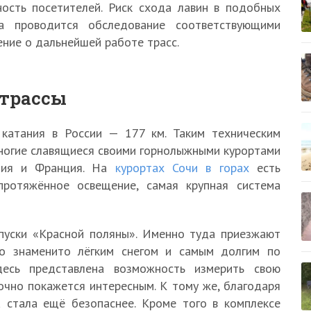
ность посетителей. Риск схода лавин в подобных
ла проводится обследование соответствующими
ние о дальнейшей работе трасс.
трассы
катания в России — 177 км. Таким техническим
ногие славящиеся своими горнолыжными курортами
алия и Франция. На
курортах Сочи в горах
есть
протяжённое освещение, самая крупная система
спуски «Красной поляны». Именно туда приезжают
то знаменито лёгким снегом и самым долгим по
десь представлена возможность измерить свою
очно покажется интересным. К тому же, благодаря
а стала ещё безопаснее. Кроме того в комплексе