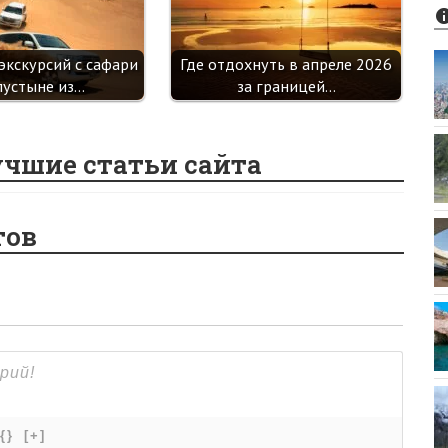
экскурсий с сафари
Где отдохнуть в апреле 2026
пустыне из…
за границей…
учшие статьи сайта
тов
{}
[+]