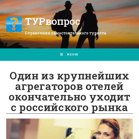
Перейти
к
содержимому
ТУРвопрос
Справочник самостоятельного туриста
МЕНЮ
Один из крупнейших
агрегаторов отелей
окончательно уходит
с российского рынка