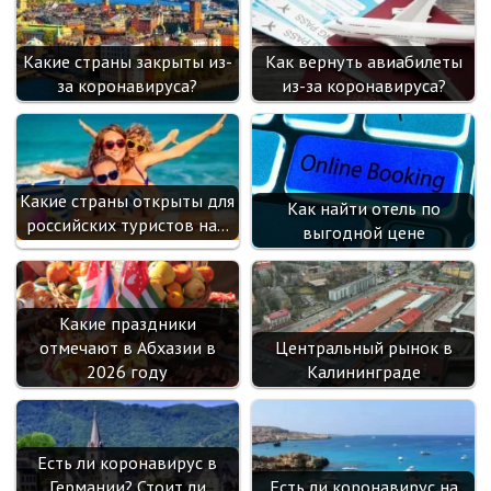
sn
ik
Какие страны закрыты из-
Как вернуть авиабилеты
i
за коронавируса?
из-за коронавируса?
Какие страны открыты для
Как найти отель по
российских туристов на…
выгодной цене
Какие праздники
отмечают в Абхазии в
Центральный рынок в
2026 году
Калининграде
Есть ли коронавирус в
Германии? Стоит ли
Есть ли коронавирус на