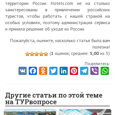
территории России. Hotels.com не на столько
заинтересованы в привлечении российских
туристов, чтобы работать с нашей страной на
особых условиях, поэтому администрация сервиса
и приняла решение об уходе из России.
Пожалуйста, оцените, насколько статья была вам
полезна!
(
1
оценок, среднее:
5,00
из 5)
Поделитесь:
V
Fa
O
T
Li
Pi
Te
Vi
K
ce
d
w
nk
nt
le
b
h
b
n
itt
e
er
gr
er
t
o
o
er
dI
es
a
Другие статьи по этой теме
на ТУРвопросе
o
kl
n
t
m
k
as