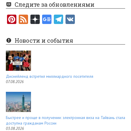
Следите за обновлениями
Pi
F
nt
e
er
e
Новости и события
es
d
t
Диснейленд встретил миллиардного посетителя
07.08.2026
Быстрее и проще в получении: электронная виза на Тайвань стала
доступна гражданам России
03.08.2026