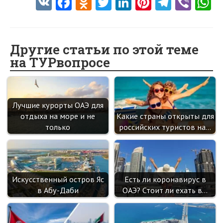
V
Fa
O
T
Li
Pi
Te
Vi
K
ce
d
w
nk
nt
le
b
h
b
n
itt
e
er
gr
er
t
o
o
er
dI
es
a
Другие статьи по этой теме
на ТУРвопросе
o
kl
n
t
m
k
as
sn
Лучшие курорты ОАЭ для
ik
отдыха на море и не
Какие страны открыты для
i
только
российских туристов на…
Искусственный остров Яс
Есть ли коронавирус в
в Абу-Даби
ОАЭ? Стоит ли ехать в…