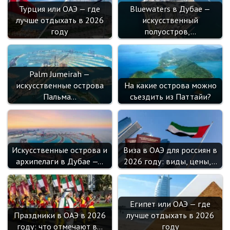
Турция или ОАЭ — где
Bluewaters в Дубае —
лучше отдыхать в 2026
искусственный
году
полуостров,…
Palm Jumeirah —
искусственные острова
На какие острова можно
Пальма…
съездить из Паттайи?
Искусственные острова и
Виза в ОАЭ для россиян в
архипелаги в Дубае —…
2026 году: виды, цены,…
Египет или ОАЭ — где
Праздники в ОАЭ в 2026
лучше отдыхать в 2026
году: что отмечают в…
году