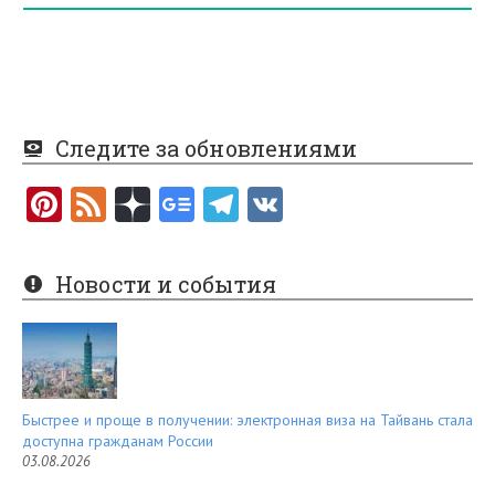
Следите за обновлениями
Pi
F
nt
e
er
e
Новости и события
es
d
t
Быстрее и проще в получении: электронная виза на Тайвань стала
доступна гражданам России
03.08.2026