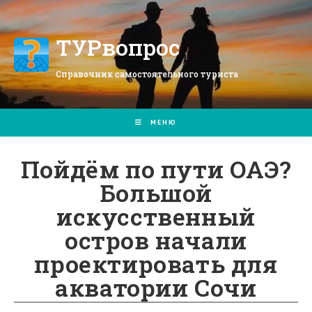
Перейти
к
содержимому
ТУРвопрос
Справочник самостоятельного туриста
МЕНЮ
Пойдём по пути ОАЭ?
Большой
искусственный
остров начали
проектировать для
акватории Сочи