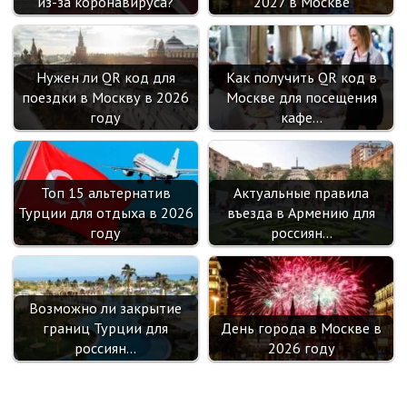
из-за коронавируса?
2027 в Москве
Нужен ли QR код для
Как получить QR код в
поездки в Москву в 2026
Москве для посещения
году
кафе…
Топ 15 альтернатив
Актуальные правила
Турции для отдыха в 2026
въезда в Армению для
году
россиян…
Возможно ли закрытие
границ Турции для
День города в Москве в
россиян…
2026 году