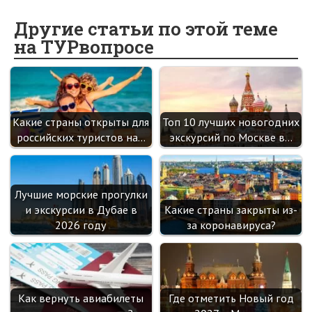
b
n
itt
e
er
gr
er
t
o
o
er
dI
es
a
Другие статьи по этой теме
на ТУРвопросе
o
kl
n
t
m
k
as
sn
ik
Какие страны открыты для
Топ 10 лучших новогодних
i
российских туристов на…
экскурсий по Москве в…
Лучшие морские прогулки
и экскурсии в Дубае в
Какие страны закрыты из-
2026 году
за коронавируса?
Как вернуть авиабилеты
Где отметить Новый год