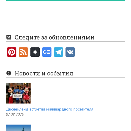
Следите за обновлениями
Pi
F
nt
e
er
e
Новости и события
es
d
t
Диснейленд встретил миллиардного посетителя
07.08.2026