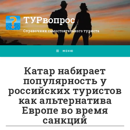
Перейти
к
содержимому
ТУРвопрос
Справочник самостоятельного туриста
МЕНЮ
Катар набирает
популярность у
российских туристов
как альтернатива
Европе во время
санкций