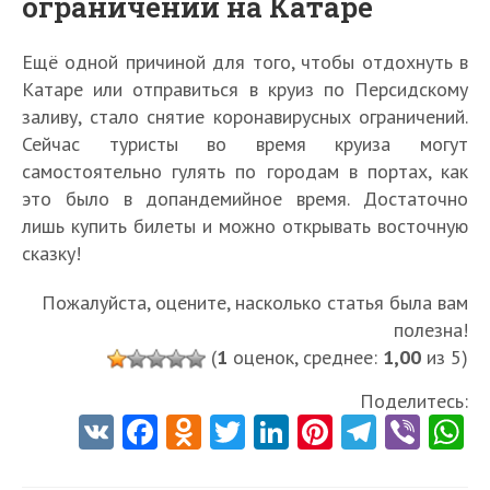
ограничений на Катаре
Ещё одной причиной для того, чтобы отдохнуть в
Катаре или отправиться в круиз по Персидскому
заливу, стало снятие коронавирусных ограничений.
Сейчас туристы во время круиза могут
самостоятельно гулять по городам в портах, как
это было в допандемийное время. Достаточно
лишь купить билеты и можно открывать восточную
сказку!
Пожалуйста, оцените, насколько статья была вам
полезна!
(
1
оценок, среднее:
1,00
из 5)
Поделитесь:
V
Fa
O
T
Li
Pi
Te
Vi
K
ce
d
w
nk
nt
le
b
h