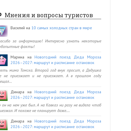
Мнения и вопросы туристов
Василий
на
10 самых холодных стран в мире
пасибо за информацию! Интересно узнать некоторые
юбопытные факты!
Марина
на
Новогодний поезд Деда Мороза
2026–2027: маршрут и расписание остановок
ять мимо Томска. Второй год внук просит, а Дедушка
се не приезжает и не приезжает. А в прошлом году
бещал…
Динара
на
Новогодний поезд Деда Мороза
2026–2027: маршрут и расписание остановок
 он на нем уже был. А на Кавказ ни разу не видела чтоб
иезжал. И похоже не планирует даже.…
Динара
на
Новогодний поезд Деда Мороза
2026–2027: маршрут и расписание остановок