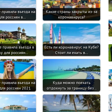
sn
ik
 правила въезда на
Какие страны закрыты из-за
i
для россиян в…
коронавируса?
е правила въезда в
Есть ли коронавирус на Кубе?
у для россиян…
Стоит ли ехать в…
 правила въезда на
Куда можно поехать
для россиян 2021
отдохнуть за границу без…