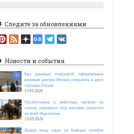
Следите за обновлениями
Pi
F
nt
e
er
e
Новости и события
es
d
t
Без длинных очередей: официальные
визовые центры Японии открылись в двух
городах России
17.03.2026
Позаботились о животных: катание на
слонах оказалось под жёстким запретом
по всей Индонезии
13.03.2026
Выжил лишь один: на Байкале погибли