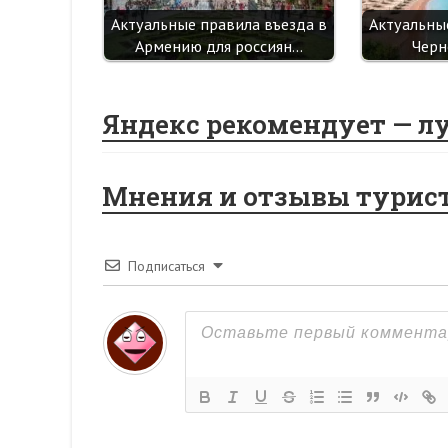
Актуальные правила въезда в
Актуальны
Армению для россиян…
Черн
Яндекс рекомендует — л
Мнения и отзывы турис
Подписаться