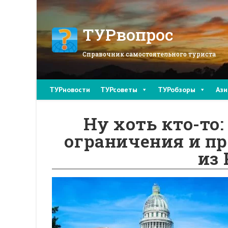
Перейти
к
содержимому
ТУРвопрос
Справочник самостоятельного туриста
ТУРновости
ТУРсоветы
ТУРобзоры
Ази
Ну хоть кто-то
ограничения и пр
из 