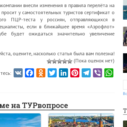
акомпании внесли изменения в правила перелёта на
р просит у самостоятельных туристов сертификат о
ного ПЦР-теста у россиян, отправляющихся в
пециалисты, если в ближайшее время «Аэрофлот»
бе будет ожидаться значительно увеличение
ста, оцените, насколько статья была вам полезна!
(Пока оценок нет)
V
Fa
O
T
Li
Pi
Te
Vi
W
тесь:
K
ce
d
w
nk
nt
le
b
ha
b
n
itt
e
er
gr
er
ts
Вс
o
o
er
dI
es
a
A
еме на ТУРвопросе
o
kl
n
t
m
p
Т
k
as
p