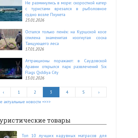
Не разминулись в море: скоростной катер
с туристами врезался в рыболовное
судно возле Пхукета
23.01.2026
Остался только пенёк: на Куршской косе
спилена знаменитая изогнутая сосна
Танцующего леса
17.01.2026
Аттракционы поражают: в Саудовской
Аравии открылся парк развлечений Six
Flags Qiddiya City
13.01.2026
‹
1
2
3
4
5
›
е актуальные новости =>>>
уристические товары
Топ 10 лучших надувных матрасов для