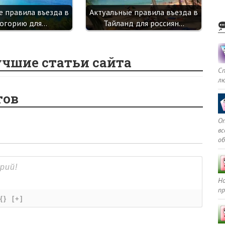
е правила въезда в
Актуальные правила въезда в
огорию для…
Тайланд для россиян…
учшие статьи сайта
С
л
тов
Оп
в
о
Но
пр
{}
[+]