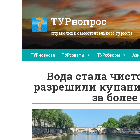
Перейти
к
содержимому
ТУРвопрос
Справочник самостоятельного туриста
ТУРновости
ТУРсоветы
ТУРобзоры
Ази
Вода стала чист
разрешили купание
за более