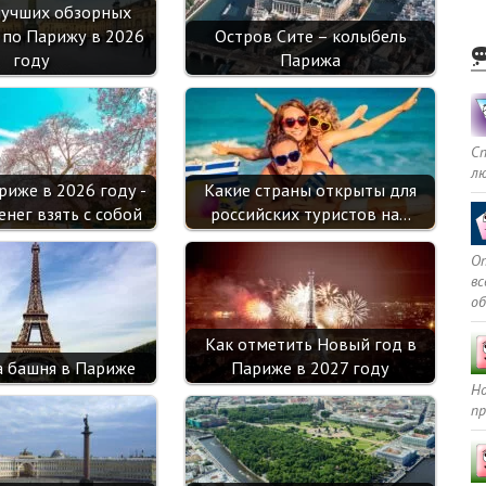
ik
лучших обзорных
 по Парижу в 2026
Остров Сите – колыбель
i
году
Парижа
С
л
риже в 2026 году -
Какие страны открыты для
енег взять с собой
российских туристов на…
Оп
в
о
Как отметить Новый год в
 башня в Париже
Париже в 2027 году
Но
пр