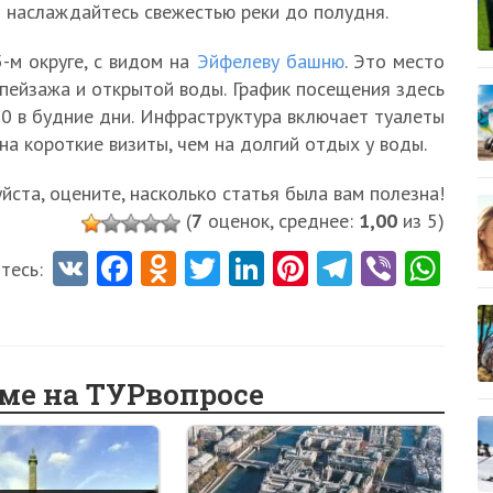
и наслаждайтесь свежестью реки до полудня.
-м округе, с видом на
Эйфелеву башню
. Это место
пейзажа и открытой воды. График посещения здесь
0 в будние дни. Инфраструктура включает туалеты
на короткие визиты, чем на долгий отдых у воды.
ста, оцените, насколько статья была вам полезна!
(
7
оценок, среднее:
1,00
из 5)
V
Fa
O
T
Li
Pi
Te
Vi
W
тесь:
K
ce
d
w
nk
nt
le
b
ha
b
n
itt
e
er
gr
er
ts
o
o
er
dI
es
a
A
еме на ТУРвопросе
o
kl
n
t
m
p
k
as
p
sn