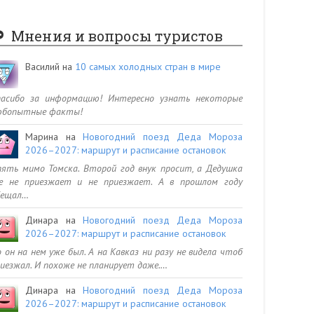
Мнения и вопросы туристов
Василий
на
10 самых холодных стран в мире
пасибо за информацию! Интересно узнать некоторые
юбопытные факты!
Марина
на
Новогодний поезд Деда Мороза
2026–2027: маршрут и расписание остановок
ять мимо Томска. Второй год внук просит, а Дедушка
се не приезжает и не приезжает. А в прошлом году
бещал…
Динара
на
Новогодний поезд Деда Мороза
2026–2027: маршрут и расписание остановок
 он на нем уже был. А на Кавказ ни разу не видела чтоб
иезжал. И похоже не планирует даже.…
Динара
на
Новогодний поезд Деда Мороза
2026–2027: маршрут и расписание остановок