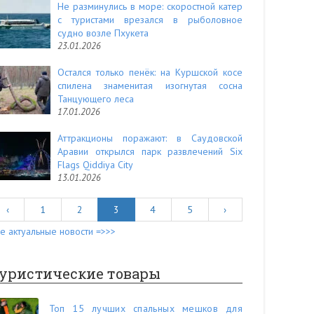
Не разминулись в море: скоростной катер
с туристами врезался в рыболовное
судно возле Пхукета
23.01.2026
Остался только пенёк: на Куршской косе
спилена знаменитая изогнутая сосна
Танцующего леса
17.01.2026
Аттракционы поражают: в Саудовской
Аравии открылся парк развлечений Six
Flags Qiddiya City
13.01.2026
‹
1
2
3
4
5
›
е актуальные новости =>>>
уристические товары
Топ 15 лучших спальных мешков для