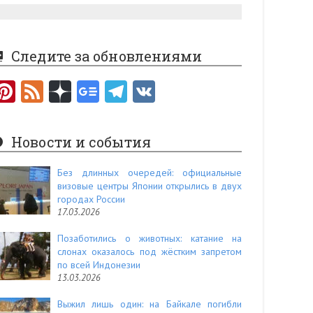
Следите за обновлениями
Pi
F
nt
e
er
e
Новости и события
es
d
t
Без длинных очередей: официальные
визовые центры Японии открылись в двух
городах России
17.03.2026
Позаботились о животных: катание на
слонах оказалось под жёстким запретом
по всей Индонезии
13.03.2026
Выжил лишь один: на Байкале погибли