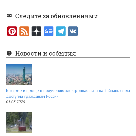
Следите за обновлениями
Pi
F
nt
e
er
e
Новости и события
es
d
t
Быстрее и проще в получении: электронная виза на Тайвань стала
доступна гражданам России
03.08.2026