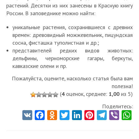
растений. Десятки из них занесены в Красную книгу
России. В заповеднике можно найти:
уникальные растения, сохранившиеся с древних
времен: древовидный можжевельник, пицундская
сосна, фисташка туполистная и др.;
представителей редких видов животных:
дельфины, черноморские гагары, беркуты,
кавказские олени и пр.
Пожалуйста, оцените, насколько статья была вам
полезна!
(
4
оценок, среднее:
1,00
из 5)
Поделитесь:
V
Fa
O
T
Li
Pi
Te
Vi
K
ce
d
w
nk
nt
le
b
h
b
n
itt
e
er
gr
er
t