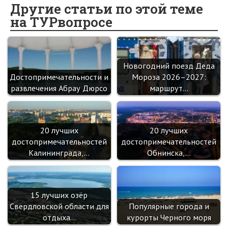
o
o
er
dI
es
a
Другие статьи по этой теме
на ТУРвопросе
o
kl
n
t
m
k
as
sn
Новогодний поезд Деда
ik
Достопримечательности и
Мороза 2026–2027:
i
развлечения Абрау Дюрсо
маршрут…
20 лучших
20 лучших
достопримечательностей
достопримечательностей
Калининграда,…
Обнинска,…
15 лучших озёр
Свердловской области для
Популярные города и
отдыха…
курорты Черного моря