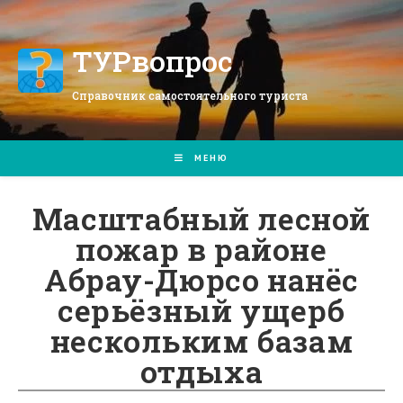
Перейти
к
содержимому
ТУРвопрос
Справочник самостоятельного туриста
МЕНЮ
Масштабный лесной
пожар в районе
Абрау-Дюрсо нанёс
серьёзный ущерб
нескольким базам
отдыха