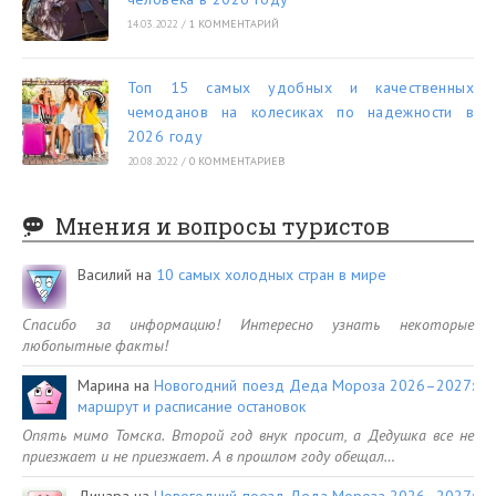
14.03.2022
/
1 КОММЕНТАРИЙ
Топ 15 самых удобных и качественных
чемоданов на колесиках по надежности в
2026 году
20.08.2022
/
0 КОММЕНТАРИЕВ
Мнения и вопросы туристов
Василий
на
10 самых холодных стран в мире
Спасибо за информацию! Интересно узнать некоторые
любопытные факты!
Марина
на
Новогодний поезд Деда Мороза 2026–2027:
маршрут и расписание остановок
Опять мимо Томска. Второй год внук просит, а Дедушка все не
приезжает и не приезжает. А в прошлом году обещал…
Динара
на
Новогодний поезд Деда Мороза 2026–2027: