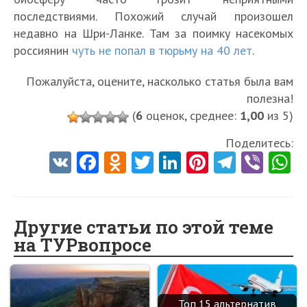
последствиями. Похожий случай произошел
недавно на Шри-Ланке. Там за поимку насекомых
россиянин
чуть не попал в тюрьму на 40 лет
.
Пожалуйста, оцените, насколько статья была вам
полезна!
(
6
оценок, среднее:
1,00
из 5)
Поделитесь:
V
Fa
O
T
Li
Pi
Te
Vi
K
ce
d
w
nk
nt
le
b
h
b
n
itt
e
er
gr
er
t
o
o
er
dI
es
a
Другие статьи по этой теме
на ТУРвопросе
o
kl
n
t
m
k
as
sn
Топ 15 альтернатив