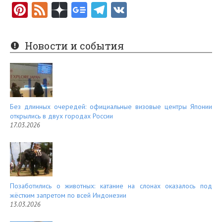
Pi
F
nt
e
er
e
Новости и события
es
d
t
Без длинных очередей: официальные визовые центры Японии
открылись в двух городах России
17.03.2026
Позаботились о животных: катание на слонах оказалось под
жёстким запретом по всей Индонезии
13.03.2026