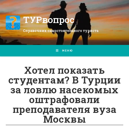
Перейти
к
содержимому
ТУРвопрос
Справочник самостоятельного туриста
МЕНЮ
Хотел показать
студентам? В Турции
за ловлю насекомых
оштрафовали
преподавателя вуза
Москвы