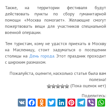
Также, на территории фестиваля будут
действовать пункты по сбору гуманитарной
помощи «Москва помогает». Желающие смогут
пожертвовать вещи для участников специальной
военной операции.
Тем туристам, кому не удастся приехать в Москву
на Масленицу, стоит задуматься о посещении
столицы на
День города.
Этот праздник проходит
с широким размахом.
Пожалуйста, оцените, насколько статья была вам
полезна!
(Пока оценок нет)
Поделитесь:
V
Fa
O
T
Li
Pi
Te
Vi
K
ce
d
w
nk
nt
le
b
h