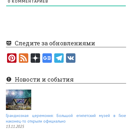
0
КОММЕНТАРИЕВ
Следите за обновлениями
Pi
F
nt
e
er
e
Новости и события
es
d
t
Грандиозная церемония: Большой египетский музей в Гизе
наконец-то открыли официально
13.11.2025