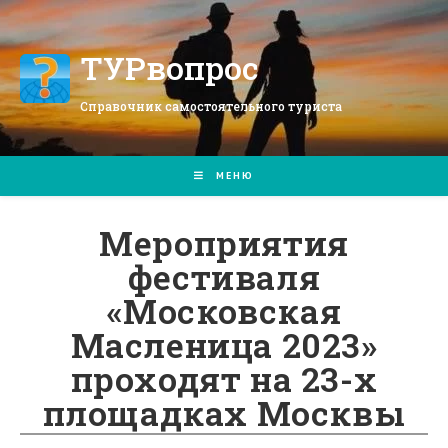
Перейти
к
содержимому
ТУРвопрос
Справочник самостоятельного туриста
МЕНЮ
Мероприятия
фестиваля
«Московская
Масленица 2023»
проходят на 23-х
площадках Москвы