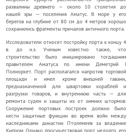
развалины древнего — около 10 столетия до
нашей эры — поселения Аматус. В море у его
берегов на глубине от 80 см до 4 метров хорошо
сохранились фрагменты причалов античного порта.
Исследователи относят постройку порта к концу 4
в. до н.э. Ученым известно также, что
строительство было инициировано тогдашним
правителем Аматуса по имени Деметрий I
Полиоркет. Порт располагался напротив торговой
площади и имел кроме внешней гавани,
предназначенной для швартовки кораблей и
разгрузки товаров, и внутреннюю часть — для
ремонта суден и защиты их от зимних штормов.
Сооружение портовых построек должно было
нести защитные функции во время войн между
наследниками династии Птолемеев за владение
Кипром. Однако просуществовал порт недолго, его