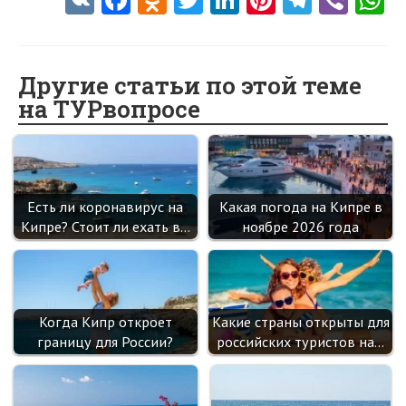
V
Fa
O
T
Li
Pi
Te
Vi
K
ce
d
w
nk
nt
le
b
h
b
n
itt
e
er
gr
er
t
o
o
er
dI
es
a
Другие статьи по этой теме
на ТУРвопросе
o
kl
n
t
m
k
as
sn
ik
Есть ли коронавирус на
Какая погода на Кипре в
i
Кипре? Стоит ли ехать в…
ноябре 2026 года
Когда Кипр откроет
Какие страны открыты для
границу для России?
российских туристов на…