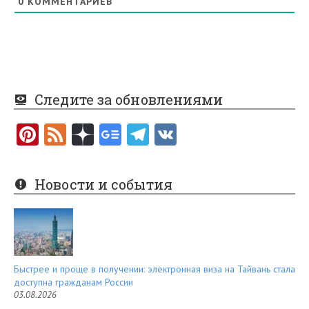
0
КОММЕНТАРИЕВ
Следите за обновлениями
Pi
F
nt
e
er
e
Новости и события
es
d
t
Быстрее и проще в получении: электронная виза на Тайвань стала
доступна гражданам России
03.08.2026