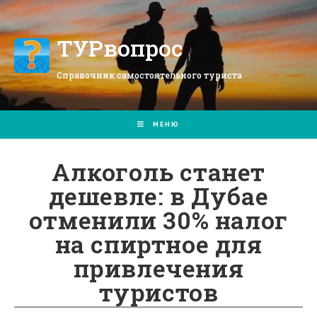
Перейти
к
содержимому
ТУРвопрос
Справочник самостоятельного туриста
МЕНЮ
Алкоголь станет
дешевле: в Дубае
отменили 30% налог
на спиртное для
привлечения
туристов