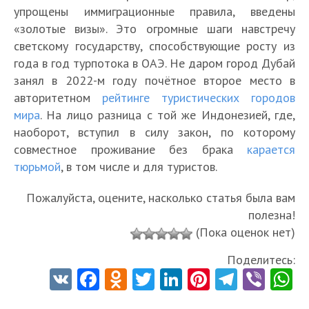
упрощены иммиграционные правила, введены
«золотые визы». Это огромные шаги навстречу
светскому государству, способствующие росту из
года в год турпотока в ОАЭ. Не даром город Дубай
занял в 2022-м году почётное второе место в
авторитетном
рейтинге туристических городов
мира
. На лицо разница с той же Индонезией, где,
наоборот, вступил в силу закон, по которому
совместное проживание без брака
карается
тюрьмой
, в том числе и для туристов.
Пожалуйста, оцените, насколько статья была вам
полезна!
(Пока оценок нет)
Поделитесь:
V
Fa
O
T
Li
Pi
Te
Vi
K
ce
d
w
nk
nt
le
b
h