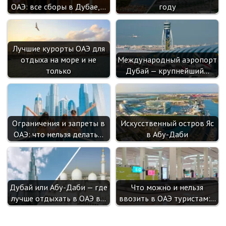
ОАЭ: все сборы в Дубае,…
году
Лучшие курорты ОАЭ для
отдыха на море и не
Международный аэропорт
только
Дубай — крупнейший…
Ограничения и запреты в
Искусственный остров Яс
ОАЭ: что нельзя делать…
в Абу-Даби
Дубай или Абу-Даби — где
Что можно и нельзя
лучше отдыхать в ОАЭ в…
ввозить в ОАЭ туристам:…