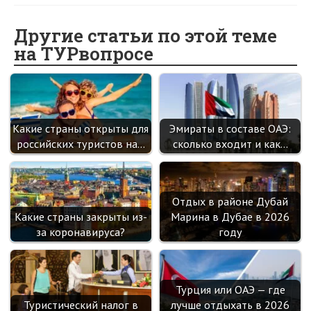
b
n
itt
e
er
gr
er
t
o
o
er
dI
es
a
Другие статьи по этой теме
на ТУРвопросе
o
kl
n
t
m
k
as
sn
ik
Какие страны открыты для
Эмираты в составе ОАЭ:
i
российских туристов на…
сколько входит и как…
Отдых в районе Дубай
Какие страны закрыты из-
Марина в Дубае в 2026
за коронавируса?
году
Турция или ОАЭ — где
Туристический налог в
лучше отдыхать в 2026