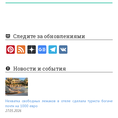
Следите за обновлениями
Pi
F
nt
e
er
e
Новости и события
es
d
t
Нехватка свободных лежаков в отеле сделала туриста богаче
почти на 1000 евро
27.05.2026