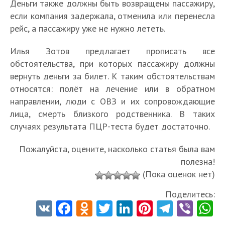
Деньги также должны быть возвращены пассажиру,
если компания задержала, отменила или перенесла
рейс, а пассажиру уже не нужно лететь.
Илья Зотов предлагает прописать все
обстоятельства, при которых пассажиру должны
вернуть деньги за билет. К таким обстоятельствам
относятся: полёт на лечение или в обратном
направлении, люди с ОВЗ и их сопровождающие
лица, смерть близкого родственника. В таких
случаях результата ПЦР-теста будет достаточно.
Пожалуйста, оцените, насколько статья была вам
полезна!
(Пока оценок нет)
Поделитесь:
V
Fa
O
T
Li
Pi
Te
Vi
K
ce
d
w
nk
nt
le
b
h