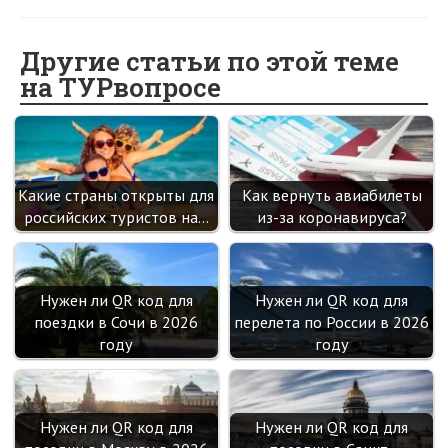
b
n
itt
e
er
gr
er
t
o
o
er
dI
es
a
Другие статьи по этой теме
на ТУРвопросе
o
kl
n
t
m
k
as
sn
ik
Какие страны открыты для
Как вернуть авиабилеты
i
российских туристов на…
из-за коронавируса?
Нужен ли QR код для
Нужен ли QR код для
поездки в Сочи в 2026
перелета по России в 2026
году
году
Нужен ли QR код для
Нужен ли QR код для