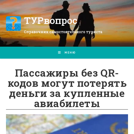
Перейти
к
содержимому
ТУРвопрос
Справочник самостоятельного туриста
МЕНЮ
Пассажиры без QR-
кодов могут потерять
деньги за купленные
авиабилеты