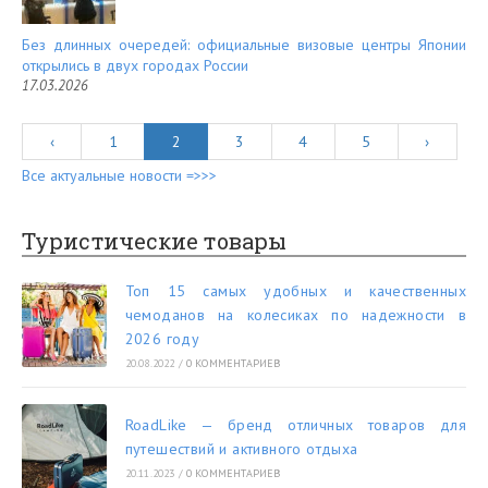
Без длинных очередей: официальные визовые центры Японии
открылись в двух городах России
17.03.2026
‹
1
2
3
4
5
›
Все актуальные новости =>>>
Туристические товары
Топ 15 самых удобных и качественных
чемоданов на колесиках по надежности в
2026 году
20.08.2022
/
0 КОММЕНТАРИЕВ
RoadLike — бренд отличных товаров для
путешествий и активного отдыха
20.11.2023
/
0 КОММЕНТАРИЕВ