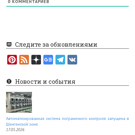
0
КОММЕНТАРИЕВ
Следите за обновлениями
Pi
F
nt
e
er
e
Новости и события
es
d
t
Автоматизированная система пограничного контроля запущена в
Шенгенской зоне
17.05.2026