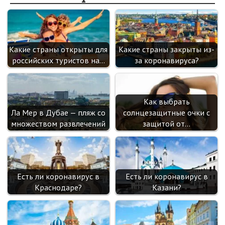
k
as
sn
ik
Какие страны открыты для
Какие страны закрыты из-
i
российских туристов на…
за коронавируса?
Как выбрать
Ла Мер в Дубае — пляж со
солнцезащитные очки с
множеством развлечений
защитой от…
Есть ли коронавирус в
Есть ли коронавирус в
Краснодаре?
Казани?