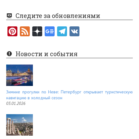
Следите за обновлениями
Pi
F
nt
e
er
e
Новости и события
es
d
t
Зимние прогулки по Неве: Петербург открывает туристическую
навигацию в холодный сезон
03.01.2026