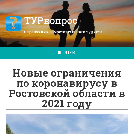
Перейти
к
содержимому
ТУРвопрос
Справочник самостоятельного туриста
МЕНЮ
Новые ограничения
по коронавирусу в
Ростовской области в
2021 году