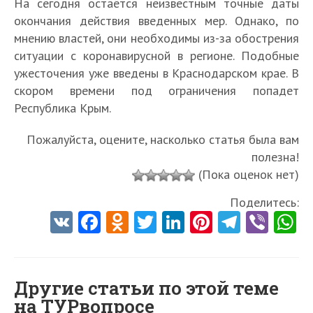
На сегодня остаётся неизвестным точные даты
окончания действия введенных мер. Однако, по
мнению властей, они необходимы из-за обострения
ситуации с коронавирусной в регионе. Подобные
ужесточения уже введены в Краснодарском крае. В
скором времени под ограничения попадет
Республика Крым.
Пожалуйста, оцените, насколько статья была вам
полезна!
(Пока оценок нет)
Поделитесь:
V
Fa
O
T
Li
Pi
Te
Vi
K
ce
d
w
nk
nt
le
b
h
b
n
itt
e
er
gr
er
t
o
o
er
dI
es
a
Другие статьи по этой теме
на ТУРвопросе
o
kl
n
t
m