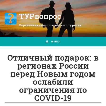
Перейти
к
содержимому
ТУРвопрос
Справочник самостоятельного туриста
МЕНЮ
Отличный подарок: в
регионах России
перед Новым годом
ослабили
ограничения по
COVID-19