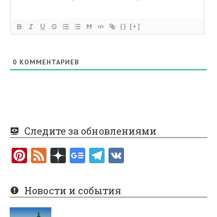
{}
[+]
0
КОММЕНТАРИЕВ
Следите за обновлениями
Pi
F
nt
e
er
e
Новости и события
es
d