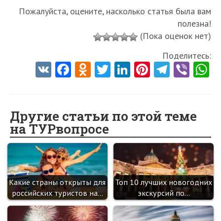
Пожалуйста, оцените, насколько статья была вам
полезна!
(Пока оценок нет)
Поделитесь:
V
Fa
O
T
Li
Pi
Te
Vi
K
ce
d
w
nk
nt
le
b
h
b
n
itt
e
er
gr
er
t
o
o
er
dI
es
a
Другие статьи по этой теме
на ТУРвопросе
o
kl
n
t
m
k
as
sn
ik
Какие страны открыты для
Топ 10 лучших новогодних
i
российских туристов на…
экскурсий по…