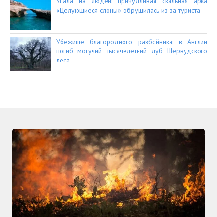
Упала на людей: причудливая скальная арка
«Целующиеся слоны» обрушилась из-за туриста
Убежище благородного разбойника: в Англии
погиб могучий тысячелетний дуб Шервудского
леса