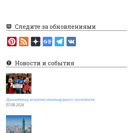
Следите за обновлениями
Pi
F
nt
e
er
e
Новости и события
es
d
t
Диснейленд встретил миллиардного посетителя
07.08.2026