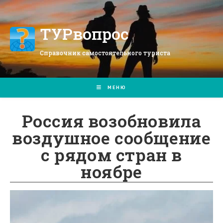
Перейти
к
содержимому
ТУРвопрос
Справочник самостоятельного туриста
МЕНЮ
Россия возобновила
воздушное сообщение
с рядом стран в
ноябре