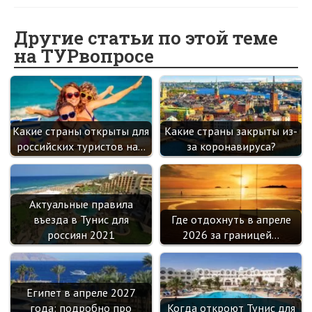
b
n
itt
e
er
gr
er
t
o
o
er
dI
es
a
Другие статьи по этой теме
на ТУРвопросе
o
kl
n
t
m
k
as
sn
ik
Какие страны открыты для
Какие страны закрыты из-
i
российских туристов на…
за коронавируса?
Актуальные правила
въезда в Тунис для
Где отдохнуть в апреле
россиян 2021
2026 за границей…
Египет в апреле 2027
года: подробно про
Когда откроют Тунис для