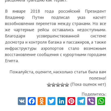
В январе 2018 года российский Президент
Владимир Путин подписал указ насчёт
возобновления перелетов между странами. Но все
же чартерные рейсы оставались недоступными.
Благодаря усовершенствованной системе
досмотра и контроля багажа и пассажиров, а также
инфраструктуры аэропортов стало возможным
восстановление сообщения с курортными городами
Египта.
Пожалуйста, оцените, насколько статья была вам
полезна!
(Пока оценок нет)
Поделитесь:
V
Fa
O
T
Li
Pi
Te
Vi
K
ce
d
w
nk
nt
le
b
h