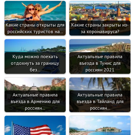
k
as
sn
ik
Какие страны открыты для
Какие страны закрыты из-
i
российских туристов на…
за коронавируса?
Куда можно поехать
Актуальные правила
отдохнуть за границу
въезда в Тунис для
без…
россиян 2021
Актуальные правила
Актуальные правила
въезда в Армению для
въезда в Тайланд для
россиян…
россиян…