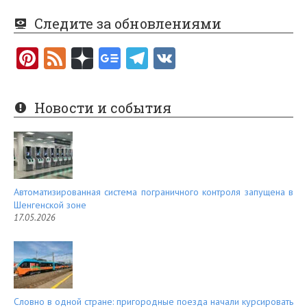
Следите за обновлениями
Pi
F
nt
e
er
e
Новости и события
es
d
t
Автоматизированная система пограничного контроля запущена в
Шенгенской зоне
17.05.2026
Словно в одной стране: пригородные поезда начали курсировать