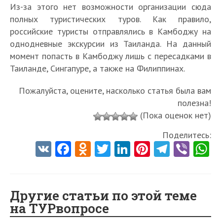
Из-за этого нет возможности организации сюда
полных туристических туров. Как правило,
российские туристы отправлялись в Камбоджу на
однодневные экскурсии из Таиланда. На данный
момент попасть в Камбоджу лишь с пересадками в
Таиланде, Сингапуре, а также на Филиппинах.
Пожалуйста, оцените, насколько статья была вам
полезна!
(Пока оценок нет)
Поделитесь:
V
Fa
O
T
Li
Pi
Te
Vi
K
ce
d
w
nk
nt
le
b
h
b
n
itt
e
er
gr
er
t
o
o
er
dI
es
a
Другие статьи по этой теме
на ТУРвопросе
o
kl
n
t
m