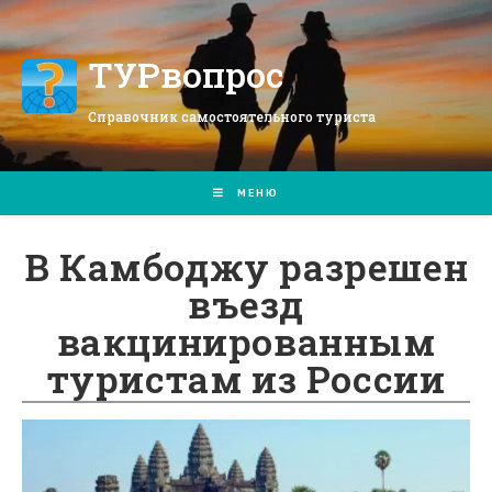
Перейти
к
содержимому
ТУРвопрос
Справочник самостоятельного туриста
МЕНЮ
В Камбоджу разрешен
въезд
вакцинированным
туристам из России