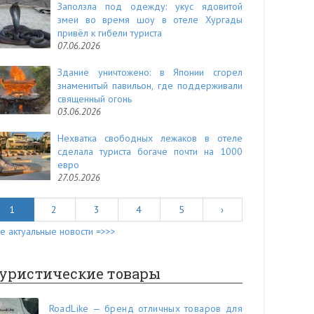
Заползла под одежду: укус ядовитой
змеи во время шоу в отеле Хургады
привёл к гибели туриста
07.06.2026
Здание уничтожено: в Японии сгорел
знаменитый павильон, где поддерживали
священный огонь
03.06.2026
Нехватка свободных лежаков в отеле
сделала туриста богаче почти на 1000
евро
27.05.2026
1
2
3
4
5
›
е актуальные новости =>>>
уристические товары
RoadLike — бренд отличных товаров для