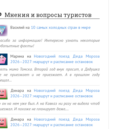
Мнения и вопросы туристов
Василий
на
10 самых холодных стран в мире
пасибо за информацию! Интересно узнать некоторые
юбопытные факты!
Марина
на
Новогодний поезд Деда Мороза
2026–2027: маршрут и расписание остановок
ять мимо Томска. Второй год внук просит, а Дедушка
се не приезжает и не приезжает. А в прошлом году
бещал…
Динара
на
Новогодний поезд Деда Мороза
2026–2027: маршрут и расписание остановок
 он на нем уже был. А на Кавказ ни разу не видела чтоб
иезжал. И похоже не планирует даже.…
Динара
на
Новогодний поезд Деда Мороза
2026–2027: маршрут и расписание остановок