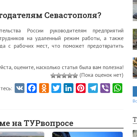
тодателям Севастополя?
тельства России руководителям предприятий
отрудников на удаленный режим работы, а также
ода с рабочих мест, что поможет предотвратить
ста, оцените, насколько статья была вам полезна!
(Пока оценок нет)
V
Fa
O
T
Li
Pi
Te
Vi
W
тесь:
K
ce
d
w
nk
nt
le
b
ha
Вс
b
n
itt
e
er
gr
er
ts
o
o
er
dI
es
a
A
Т
еме на ТУРвопросе
o
kl
n
t
m
p