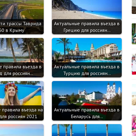
k
as
p
sn
ik
ти трассы Таврида
Актуальные правила въезда в
i
60 в Крыму
Грецию для россиян…
е правила въезда в
Актуальные правила въезда в
д для россиян…
Турцию для россиян…
 правила въезда на
Актуальные правила въезда в
для россиян 2021
Беларусь для…