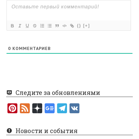
{}
[+]
0
КОММЕНТАРИЕВ
Следите за обновлениями
Pi
F
nt
e
er
e
Новости и события
es
d