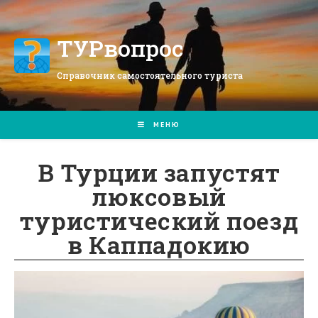
Перейти
к
содержимому
ТУРвопрос
Справочник самостоятельного туриста
МЕНЮ
В Турции запустят
люксовый
туристический поезд
в Каппадокию