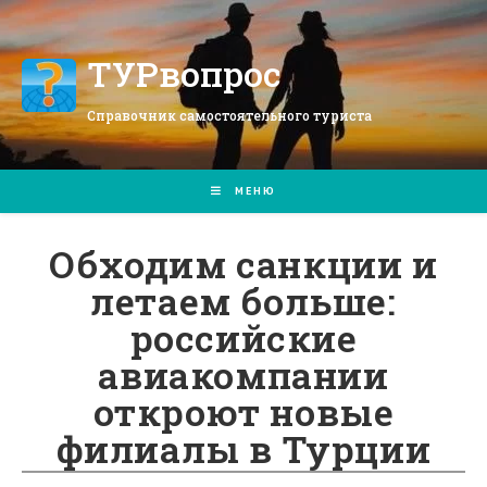
Перейти
к
содержимому
ТУРвопрос
Справочник самостоятельного туриста
МЕНЮ
Обходим санкции и
летаем больше:
российские
авиакомпании
откроют новые
филиалы в Турции