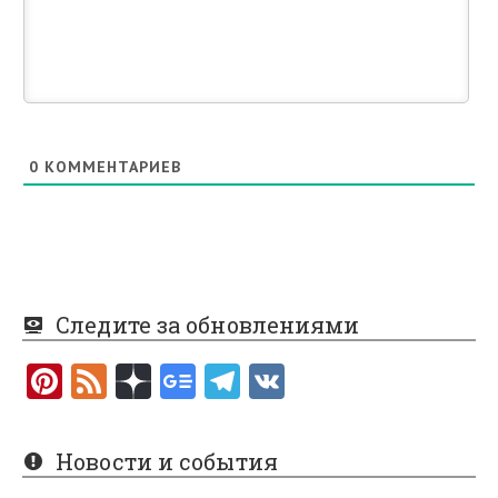
0
КОММЕНТАРИЕВ
Следите за обновлениями
Pi
F
nt
e
er
e
Новости и события
es
d