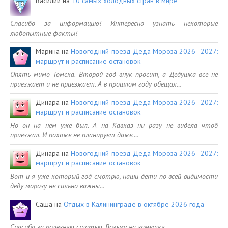
Василий
на
10 самых холодных стран в мире
Спасибо за информацию! Интересно узнать некоторые
любопытные факты!
Марина
на
Новогодний поезд Деда Мороза 2026–2027:
маршрут и расписание остановок
Опять мимо Томска. Второй год внук просит, а Дедушка все не
приезжает и не приезжает. А в прошлом году обещал…
Динара
на
Новогодний поезд Деда Мороза 2026–2027:
маршрут и расписание остановок
Но он на нем уже был. А на Кавказ ни разу не видела чтоб
приезжал. И похоже не планирует даже.…
Динара
на
Новогодний поезд Деда Мороза 2026–2027:
маршрут и расписание остановок
Вот и я уже который год смотрю, наши дети по всей видимости
деду морозу не сильно важны…
Саша
на
Отдых в Калининграде в октябре 2026 года
Спасибо за полезную статью. Возьму на заметку.