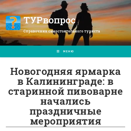
Перейти
к
содержимому
ТУРвопрос
Справочник самостоятельного туриста
МЕНЮ
Новогодняя ярмарка
в Калининграде: в
старинной пивоварне
начались
праздничные
мероприятия