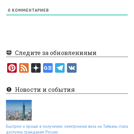
0
КОММЕНТАРИЕВ
Следите за обновлениями
Pi
F
nt
e
er
e
Новости и события
es
d
t
Быстрее и проще в получении: электронная виза на Тайвань стала
доступна гражданам России