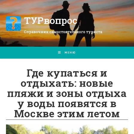
Перейти
к
содержимому
ТУРвопрос
Справочник самостоятельного туриста
МЕНЮ
Где купаться и
отдыхать: новые
пляжи и зоны отдыха
у воды появятся в
Москве этим летом