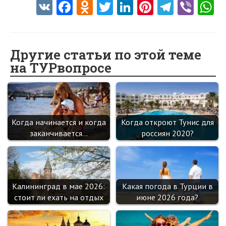
V
Fa
O
T
Li
Pi
Te
Vi
K
ce
d
w
nk
nt
le
b
h
b
n
itt
e
er
gr
er
t
o
o
er
dI
es
a
Другие статьи по этой теме
на ТУРвопросе
o
kl
n
t
m
k
as
sn
ik
Когда начинается и когда
Когда откроют Тунис для
i
заканчивается…
россиян 2020?
Калининград в мае 2026:
Какая погода в Турции в
стоит ли ехать на отдых
июне 2026 года?