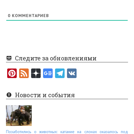
0
КОММЕНТАРИЕВ
Следите за обновлениями
Pi
F
nt
e
er
e
Новости и события
es
d
t
Позаботились о животных: катание на слонах оказалось под