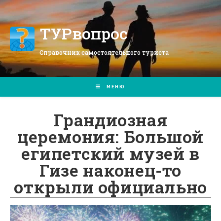
Перейти
к
содержимому
ТУРвопрос
Справочник самостоятельного туриста
МЕНЮ
Грандиозная
церемония: Большой
египетский музей в
Гизе наконец-то
открыли официально