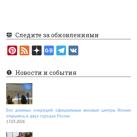
Следите за обновлениями
Pi
F
nt
e
er
e
Новости и события
es
d
t
Без длинных очередей: официальные визовые центры Японии
открылись в двух городах России
17.03.2026