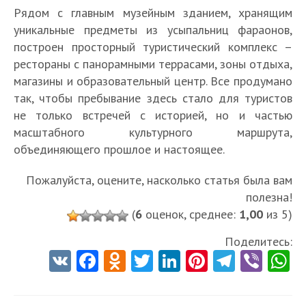
Рядом с главным музейным зданием, хранящим
уникальные предметы из усыпальниц фараонов,
построен просторный туристический комплекс –
рестораны с панорамными террасами, зоны отдыха,
магазины и образовательный центр. Все продумано
так, чтобы пребывание здесь стало для туристов
не только встречей с историей, но и частью
масштабного культурного маршрута,
объединяющего прошлое и настоящее.
Пожалуйста, оцените, насколько статья была вам
полезна!
(
6
оценок, среднее:
1,00
из 5)
Поделитесь:
V
Fa
O
T
Li
Pi
Te
Vi
K
ce
d
w
nk
nt
le
b
h
b
n
itt
e
er
gr
er
t