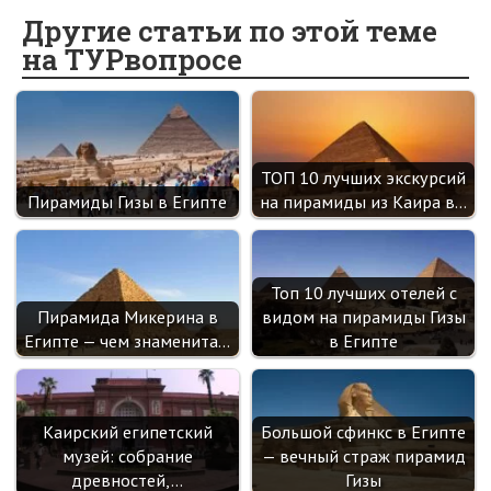
o
o
er
dI
es
a
Другие статьи по этой теме
на ТУРвопросе
o
kl
n
t
m
k
as
sn
ik
ТОП 10 лучших экскурсий
i
Пирамиды Гизы в Египте
на пирамиды из Каира в…
Топ 10 лучших отелей с
Пирамида Микерина в
видом на пирамиды Гизы
Египте — чем знаменита…
в Египте
Каирский египетский
Большой сфинкс в Египте
музей: собрание
— вечный страж пирамид
древностей,…
Гизы