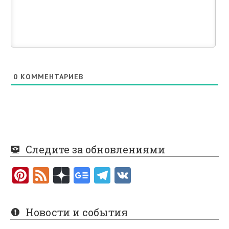
0
КОММЕНТАРИЕВ
Следите за обновлениями
Pi
F
nt
e
er
e
Новости и события
es
d