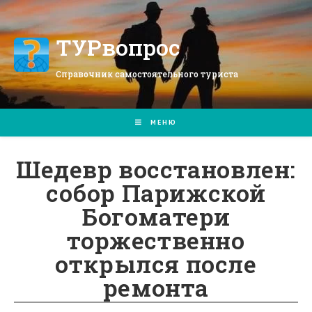
Перейти
к
содержимому
ТУРвопрос
Справочник самостоятельного туриста
МЕНЮ
Шедевр восстановлен:
собор Парижской
Богоматери
торжественно
открылся после
ремонта