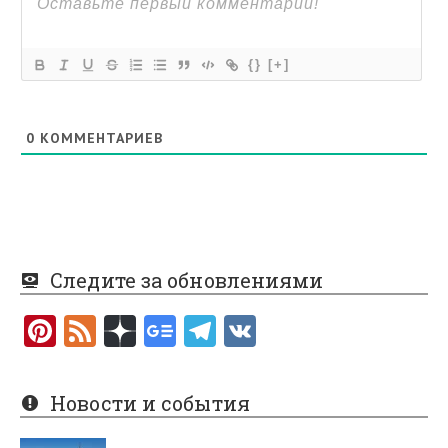
{}
[+]
0
КОММЕНТАРИЕВ
Следите за обновлениями
Pi
F
nt
e
er
e
Новости и события
es
d