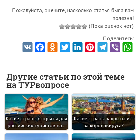
Пожалуйста, оцените, насколько статья была вам
полезна!
(Пока оценок нет)
Поделитесь:
V
Fa
O
T
Li
Pi
Te
Vi
K
ce
d
w
nk
nt
le
b
h
b
n
itt
e
er
gr
er
t
o
o
er
dI
es
a
Другие статьи по этой теме
на ТУРвопросе
o
kl
n
t
m
k
as
sn
ik
Какие страны открыты для
Какие страны закрыты из-
i
российских туристов на…
за коронавируса?