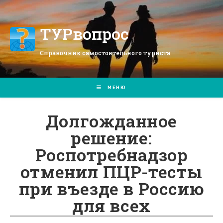
Перейти
к
содержимому
ТУРвопрос
Справочник самостоятельного туриста
МЕНЮ
Долгожданное
решение:
Роспотребнадзор
отменил ПЦР-тесты
при въезде в Россию
для всех