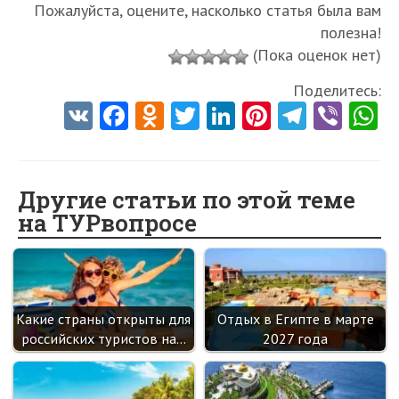
Пожалуйста, оцените, насколько статья была вам
полезна!
(Пока оценок нет)
Поделитесь:
V
Fa
O
T
Li
Pi
Te
Vi
K
ce
d
w
nk
nt
le
b
h
b
n
itt
e
er
gr
er
t
o
o
er
dI
es
a
Другие статьи по этой теме
на ТУРвопросе
o
kl
n
t
m
k
as
sn
ik
Какие страны открыты для
Отдых в Египте в марте
i
российских туристов на…
2027 года