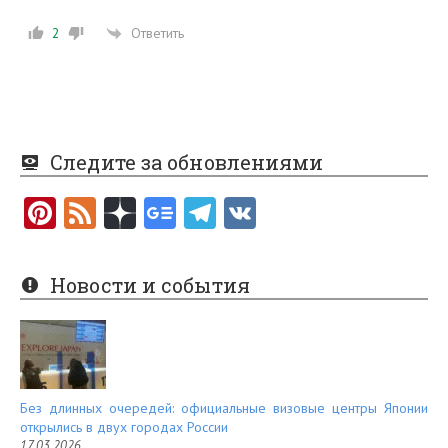
Ответить
2
Следите за обновлениями
Pi
F
nt
e
er
e
Новости и события
es
d
t
Без длинных очередей: официальные визовые центры Японии
открылись в двух городах России
17.03.2026