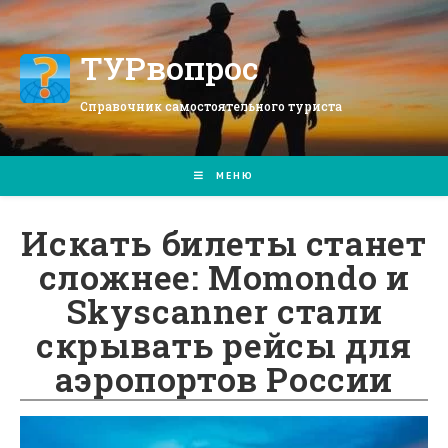
Перейти
к
содержимому
ТУРвопрос
Справочник самостоятельного туриста
МЕНЮ
Искать билеты станет
сложнее: Momondo и
Skyscanner стали
скрывать рейсы для
аэропортов России