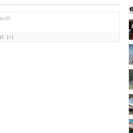
{}
[+]