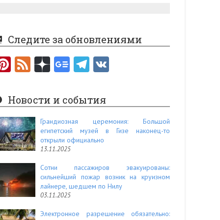
Следите за обновлениями
Pi
F
nt
e
er
e
Новости и события
es
d
t
Грандиозная церемония: Большой
египетский музей в Гизе наконец-то
открыли официально
13.11.2025
Сотни пассажиров эвакуированы:
сильнейший пожар возник на круизном
лайнере, шедшем по Нилу
03.11.2025
Электронное разрешение обязательно: