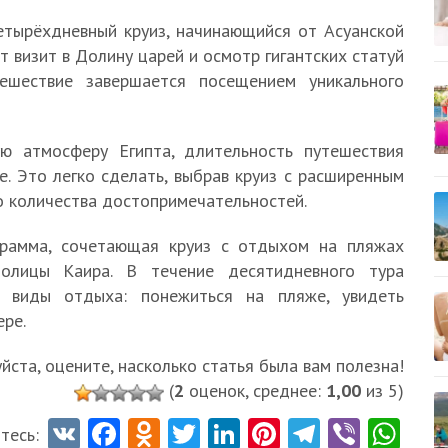
етырёхдневный круиз, начинающийся от Асуанской
 визит в Долину царей и осмотр гигантских статуй
тешествие завершается посещением уникального
ую атмосферу Египта, длительность путешествия
. Это легко сделать, выбрав круиз с расширенным
о количества достопримечательностей.
грамма, сочетающая круиз с отдыхом на пляжах
толицы Каира. В течение десятидневного тура
е виды отдыха: понежиться на пляже, увидеть
ере.
ста, оцените, насколько статья была вам полезна!
(
2
оценок, среднее:
1,00
из 5)
V
Fa
O
T
Li
Pi
Te
Vi
W
тесь: