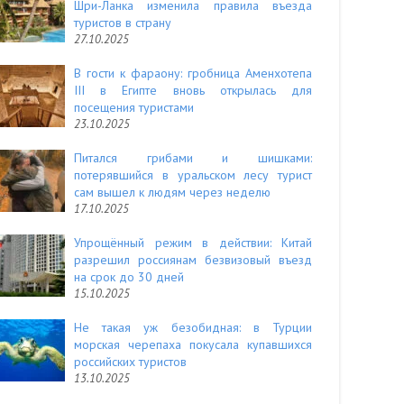
Шри-Ланка изменила правила въезда
туристов в страну
27.10.2025
В гости к фараону: гробница Аменхотепа
III в Египте вновь открылась для
посещения туристами
23.10.2025
Питался грибами и шишками:
потерявшийся в уральском лесу турист
сам вышел к людям через неделю
17.10.2025
Упрощённый режим в действии: Китай
разрешил россиянам безвизовый въезд
на срок до 30 дней
15.10.2025
Не такая уж безобидная: в Турции
морская черепаха покусала купавшихся
российских туристов
13.10.2025