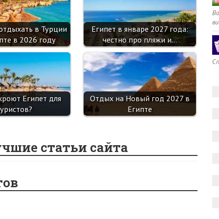
В
ви
 отдыхать в Турции
Египет в январе 2027 года:
пте в 2026 году
честно про пляжи и…
Сп
кроют Египет для
Отдых на Новый год 2027 в
туристов?
Египте
учшие статьи сайта
тов