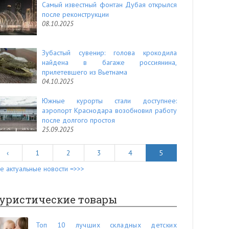
Самый известный фонтан Дубая открылся
после реконструкции
08.10.2025
Зубастый сувенир: голова крокодила
найдена в багаже россиянина,
прилетевшего из Вьетнама
04.10.2025
Южные курорты стали доступнее:
аэропорт Краснодара возобновил работу
после долгого простоя
25.09.2025
‹
1
2
3
4
5
е актуальные новости =>>>
уристические товары
Топ 10 лучших складных детских