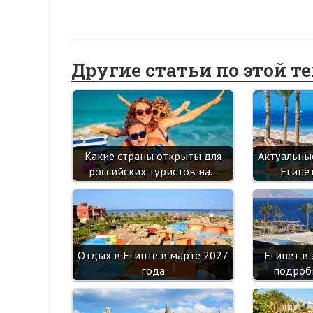
Другие статьи по этой т
Какие страны открыты для
Актуальны
российских туристов на…
Египе
Отдых в Египте в марте 2027
Египет в 
года
подроб