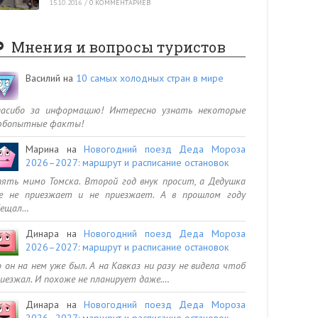
15.10.2016
/
0 КОММЕНТАРИЕВ
Мнения и вопросы туристов
Василий
на
10 самых холодных стран в мире
пасибо за информацию! Интересно узнать некоторые
юбопытные факты!
Марина
на
Новогодний поезд Деда Мороза
2026–2027: маршрут и расписание остановок
ять мимо Томска. Второй год внук просит, а Дедушка
се не приезжает и не приезжает. А в прошлом году
бещал…
Динара
на
Новогодний поезд Деда Мороза
2026–2027: маршрут и расписание остановок
 он на нем уже был. А на Кавказ ни разу не видела чтоб
иезжал. И похоже не планирует даже.…
Динара
на
Новогодний поезд Деда Мороза
2026–2027: маршрут и расписание остановок