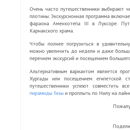
Очень часто путешественники выбирают ч
плотины. Экскурсионная программа включает
фараона Аменхотепа III в Луксоре. Пу
Карнакского храма.
Чтобы полнее погрузиться в удивительн
можно увеличить до недели и даже больше
перечнем экскурсий и посещением большег
Альтернативным вариантом является про
Хургады или посещением египетской с
путешественники успеют совместить вс
пирамиды Гизы
и проплыть по Нилу на лайн
Пожалуй
Подели