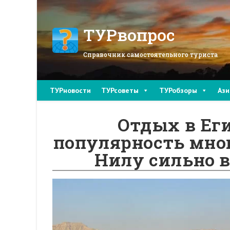
Перейти
к
содержимому
ТУРвопрос
Справочник самостоятельного туриста
ТУРновости
ТУРсоветы
ТУРобзоры
Ази
Отдых в Еги
популярность мно
Нилу сильно в