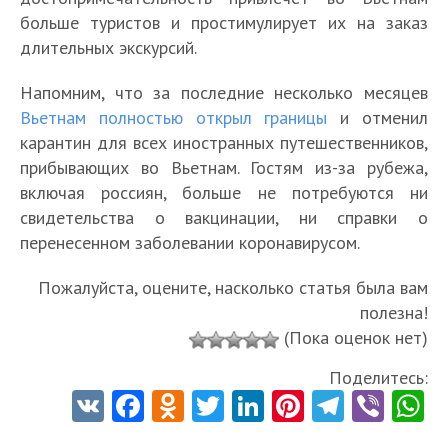
больше туристов и простимулирует их на заказ
длительных экскурсий.
Напомним, что за последние несколько месяцев
Вьетнам полностью открыл границы
и отменил
карантин для всех иностранных путешественников,
прибывающих во Вьетнам. Гостям из-за рубежа,
включая россиян, больше не потребуются ни
свидетельства о вакцинации, ни справки о
перенесенном заболевании коронавирусом.
Пожалуйста, оцените, насколько статья была вам
полезна!
(Пока оценок нет)
Поделитесь:
V
Fa
O
T
Li
Pi
Te
Vi
K
ce
d
w
nk
nt
le
b
h