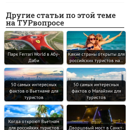
b
n
itt
e
er
gr
er
t
o
o
er
dI
es
a
Другие статьи по этой теме
на ТУРвопросе
o
kl
n
t
m
k
as
sn
ik
Парк Ferrari World в Абу-
Какие страны открыты для
i
Даби
российских туристов на…
50 самых интересных
50 самых интересных
фактов о Вьетнаме для
фактов о Малайзии для
туристов
туристов
Когда откроют Вьетнам
для российких туристов
Дворцовый мост в Санкт-