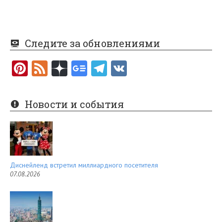
Следите за обновлениями
Pi
F
nt
e
er
e
Новости и события
es
d
t
Диснейленд встретил миллиардного посетителя
07.08.2026