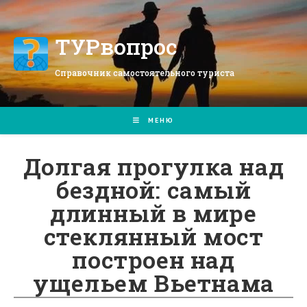
Перейти
к
содержимому
ТУРвопрос
Справочник самостоятельного туриста
МЕНЮ
Долгая прогулка над
бездной: самый
длинный в мире
стеклянный мост
построен над
ущельем Вьетнама