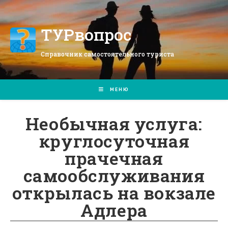
Перейти
к
содержимому
ТУРвопрос
Справочник самостоятельного туриста
МЕНЮ
Необычная услуга:
круглосуточная
прачечная
самообслуживания
открылась на вокзале
Адлера