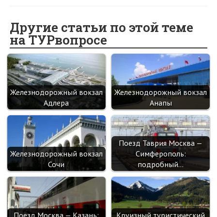
b
n
itt
e
er
gr
er
t
o
o
er
dI
es
a
Другие статьи по этой теме
на ТУРвопросе
o
kl
n
t
m
k
as
sn
ik
Железнодорожный вокзал
Железнодорожный вокзал
i
Адлера
Анапы
Поезд Таврия Москва —
Железнодорожный вокзал
Симферополь:
Сочи
подробный…
Поезд Москва — Казань:
Круизный туристический