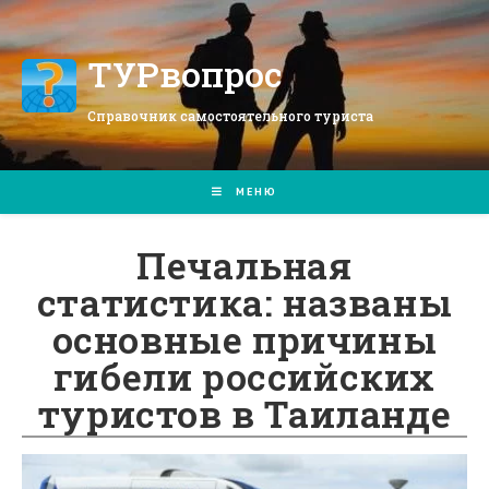
Перейти
к
содержимому
ТУРвопрос
Справочник самостоятельного туриста
МЕНЮ
Печальная
статистика: названы
основные причины
гибели российских
туристов в Таиланде