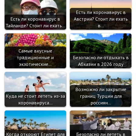
Есть ли коронавирус в
Есть ли коронавирус в
Австрии? Стоит ли ехать
Тайланде? Стоит ли ехать…
в…
Самые вкусные
традиционные и
Безопасно ли отдыхать в
экзотические…
Абхазии в 2026 году
Возможно ли закрытие
Куда не стоит лететь из-за
границ Турции для
коронавируса…
россиян…
Когда откроют Египет для
Безопасно ли лететь в