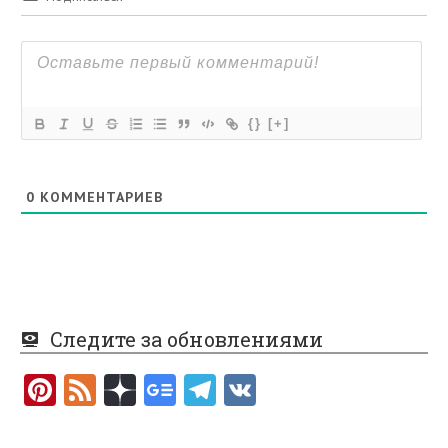
{}
[+]
0
КОММЕНТАРИЕВ
Следите за обновлениями
Pi
F
nt
e