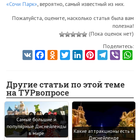
«Сочи Парк»
, вероятно, самый известный из них.
Пожалуйста, оцените, насколько статья была вам
полезна!
(Пока оценок нет)
Поделитесь:
V
Fa
O
T
Li
Pi
Te
Vi
K
ce
d
w
nk
nt
le
b
h
b
n
itt
e
er
gr
er
t
o
o
er
dI
es
a
Другие статьи по этой теме
на ТУРвопросе
o
kl
n
t
m
k
as
sn
Самые большие и
ik
популярные Диснейленды
Какие аттракционы есть в
i
в мире
Диснейленде