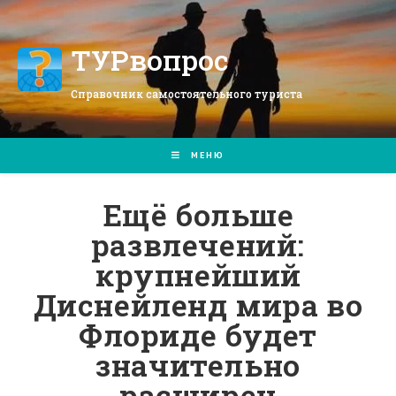
Перейти
к
содержимому
ТУРвопрос
Справочник самостоятельного туриста
МЕНЮ
Ещё больше
развлечений:
крупнейший
Диснейленд мира во
Флориде будет
значительно
расширен