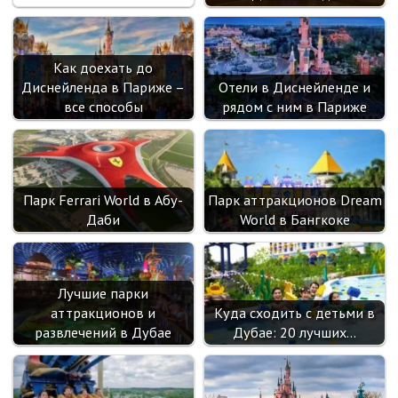
Как доехать до
Диснейленда в Париже –
Отели в Диснейленде и
все способы
рядом с ним в Париже
Парк Ferrari World в Абу-
Парк аттракционов Dream
Даби
World в Бангкоке
Лучшие парки
аттракционов и
Куда сходить с детьми в
развлечений в Дубае
Дубае: 20 лучших…