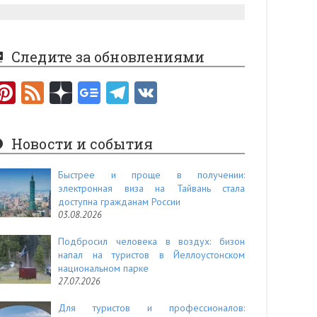
Следите за обновлениями
Pi
F
nt
e
er
e
Новости и события
es
d
t
Быстрее и проще в получении:
электронная виза на Тайвань стала
доступна гражданам России
03.08.2026
Подбросил человека в воздух: бизон
напал на туристов в Йеллоустонском
национальном парке
27.07.2026
Для туристов и профессионалов: