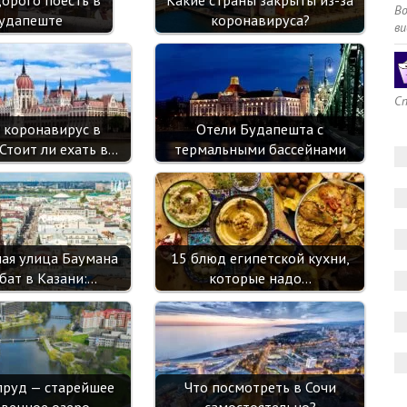
Какие страны закрыты из-за
i
В
удапеште
коронавируса?
ви
Сп
и коронавирус в
Отели Будапешта с
Стоит ли ехать в…
термальными бассейнами
ая улица Баумана
15 блюд египетской кухни,
бат в Казани:…
которые надо…
руд — старейшее
Что посмотреть в Сочи