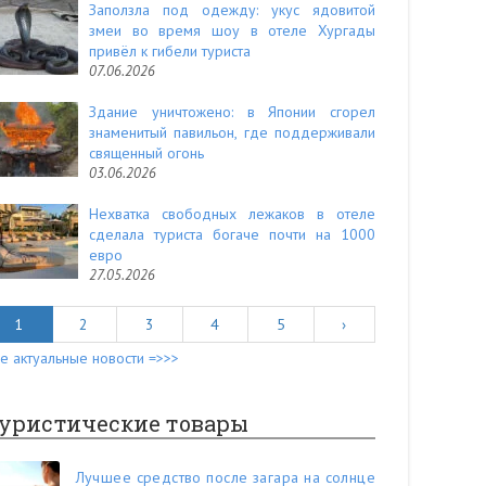
Заползла под одежду: укус ядовитой
змеи во время шоу в отеле Хургады
привёл к гибели туриста
07.06.2026
Здание уничтожено: в Японии сгорел
знаменитый павильон, где поддерживали
священный огонь
03.06.2026
Нехватка свободных лежаков в отеле
сделала туриста богаче почти на 1000
евро
27.05.2026
1
2
3
4
5
›
е актуальные новости =>>>
уристические товары
Лучшее средство после загара на солнце