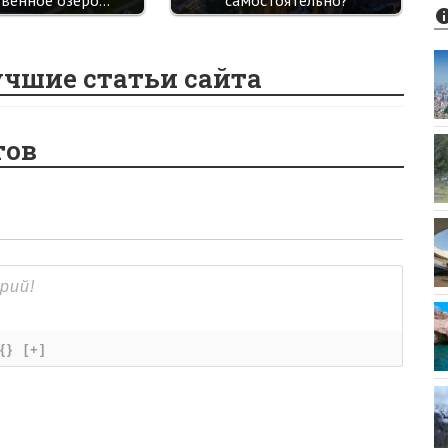
твенное озеро…
самостоятельно?
учшие статьи сайта
тов
{}
[+]