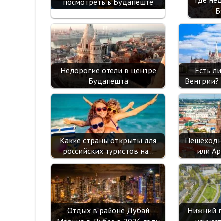
посмотреть в Будапеште
Б
Недорогие отели в центре
Есть л
Будапешта
Венгрии? 
Какие страны открыты для
Пешеходн
российских туристов на…
или Ар
Отдых в районе Дубай
Нижний п