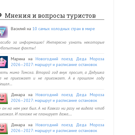
Мнения и вопросы туристов
Василий
на
10 самых холодных стран в мире
пасибо за информацию! Интересно узнать некоторые
юбопытные факты!
Марина
на
Новогодний поезд Деда Мороза
2026–2027: маршрут и расписание остановок
ять мимо Томска. Второй год внук просит, а Дедушка
се не приезжает и не приезжает. А в прошлом году
бещал…
Динара
на
Новогодний поезд Деда Мороза
2026–2027: маршрут и расписание остановок
 он на нем уже был. А на Кавказ ни разу не видела чтоб
иезжал. И похоже не планирует даже.…
Динара
на
Новогодний поезд Деда Мороза
2026–2027: маршрут и расписание остановок