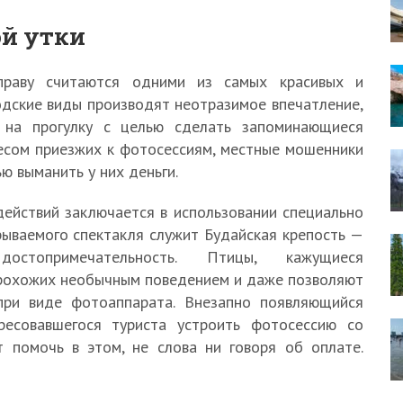
ой утки
аву считаются одними из самых красивых и
одские виды производят неотразимое впечатление,
 на прогулку с целью сделать запоминающиеся
есом приезжих к фотосессиям, местные мошенники
ю выманить у них деньги.
ействий заключается в использовании специально
рываемого спектакля служит Будайская крепость —
остопримечательность. Птицы, кажущиеся
прохожих необычным поведением и даже позволяют
 при виде фотоаппарата. Внезапно появляющийся
ресовавшегося туриста устроить фотосессию со
 помочь в этом, не слова ни говоря об оплате.