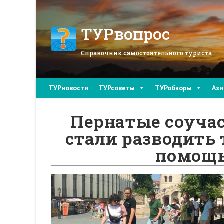
Перейти
к
содержимому
ТУРвопрос
Справочник самостоятельного туриста
ТУРновости
ТУРсоветы
ТУРобзоры
Ази
Пернатые соучас
стали разводить 
помощь