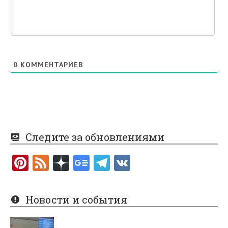
0
КОММЕНТАРИЕВ
Следите за обновлениями
Pi
F
nt
e
er
e
Новости и события
es
d
t