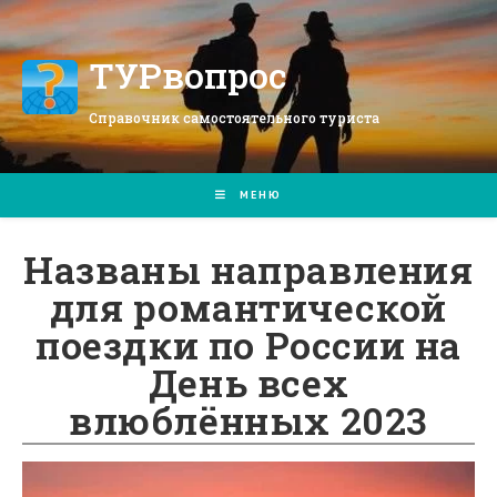
Перейти
к
содержимому
ТУРвопрос
Справочник самостоятельного туриста
МЕНЮ
Названы направления
для романтической
поездки по России на
День всех
влюблённых 2023