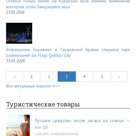
Остался только пенёк: на Куршской косе спилена знаменитая
изогнутая сосна Танцующего леса
17.01.2026
Аттракционы поражают: в Саудовской Аравии открылся парк
развлечений Six Flags Qiddiya City
13.01.2026
‹
1
2
3
4
5
›
Все актуальные новости =>>>
Туристические товары
Лучшее средство после загара на солнце —
топ 10
18.08.2019
/
0 КОММЕНТАРИЕВ