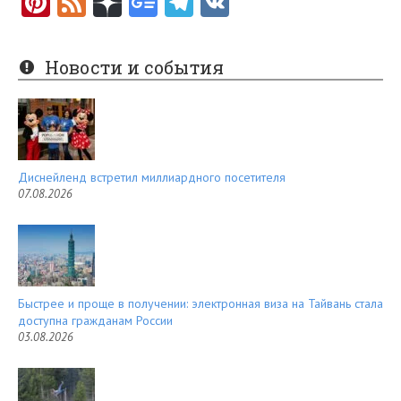
Pi
F
nt
e
er
e
Новости и события
es
d
t
Диснейленд встретил миллиардного посетителя
07.08.2026
Быстрее и проще в получении: электронная виза на Тайвань стала
доступна гражданам России
03.08.2026