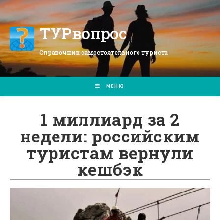
Перейти
к
содержимому
ТУРвопрос
Справочник самостоятельного туриста
МЕНЮ
1 миллиард за 2
недели: российским
туристам вернули
кешбэк