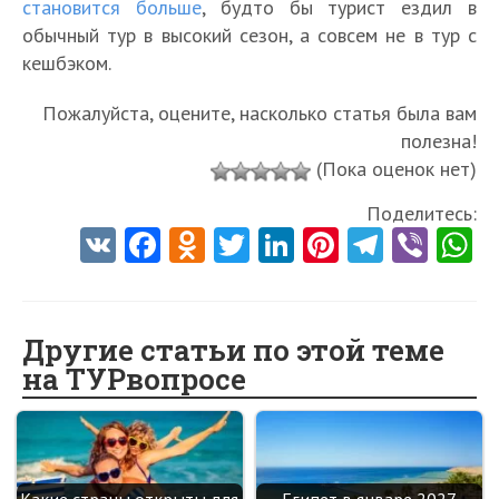
становится больше
, будто бы турист ездил в
обычный тур в высокий сезон, а совсем не в тур с
кешбэком.
Пожалуйста, оцените, насколько статья была вам
полезна!
(Пока оценок нет)
Поделитесь:
V
Fa
O
T
Li
Pi
Te
Vi
K
ce
d
w
nk
nt
le
b
h
b
n
itt
e
er
gr
er
t
o
o
er
dI
es
a
Другие статьи по этой теме
на ТУРвопросе
o
kl
n
t
m
k
as
sn
ik
Какие страны открыты для
Египет в январе 2027