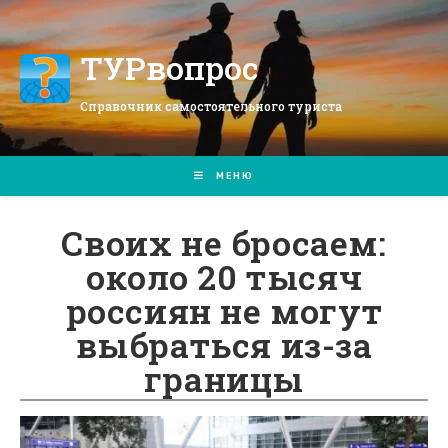
Перейти
к
содержимому
ТУРвопрос
Справочник самостоятельного туриста
МЕНЮ
Своих не бросаем:
около 20 тысяч
россиян не могут
выбраться из-за
границы