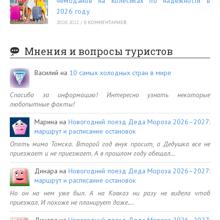
чемоданов на колесиках по надежности в
2026 году
20.08.2022
/
0 КОММЕНТАРИЕВ
Мнения и вопросы туристов
Василий
на
10 самых холодных стран в мире
Спасибо за информацию! Интересно узнать некоторые
любопытные факты!
Марина
на
Новогодний поезд Деда Мороза 2026–2027:
маршрут и расписание остановок
Опять мимо Томска. Второй год внук просит, а Дедушка все не
приезжает и не приезжает. А в прошлом году обещал…
Динара
на
Новогодний поезд Деда Мороза 2026–2027:
маршрут и расписание остановок
Но он на нем уже был. А на Кавказ ни разу не видела чтоб
приезжал. И похоже не планирует даже.…
Динара
на
Новогодний поезд Деда Мороза 2026–2027: