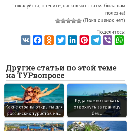
Пожалуйста, оцените, насколько статья была вам
полезна!
(Пока оценок нет)
Поделитесь:
V
Fa
O
T
Li
Pi
Te
Vi
K
ce
d
w
nk
nt
le
b
h
b
n
itt
e
er
gr
er
t
o
o
er
dI
es
a
Другие статьи по этой теме
на ТУРвопросе
o
kl
n
t
m
k
as
sn
Куда можно поехать
ik
Какие страны открыты для
отдохнуть за границу
i
российских туристов на…
без…