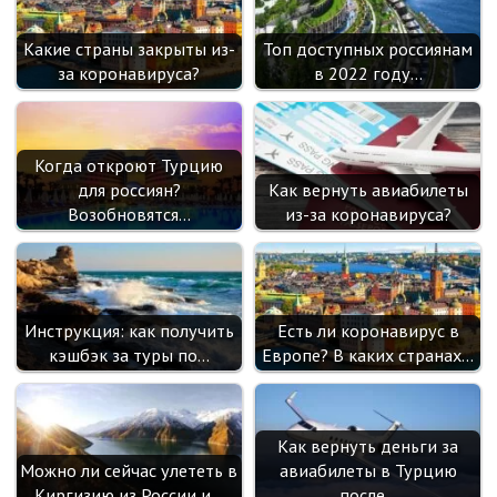
Какие страны закрыты из-
Топ доступных россиянам
за коронавируса?
в 2022 году…
Когда откроют Турцию
для россиян?
Как вернуть авиабилеты
Возобновятся…
из-за коронавируса?
Инструкция: как получить
Есть ли коронавирус в
кэшбэк за туры по…
Европе? В каких странах…
Как вернуть деньги за
Можно ли сейчас улететь в
авиабилеты в Турцию
Киргизию из России и…
после…