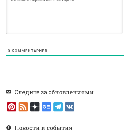
0
КОММЕНТАРИЕВ
Следите за обновлениями
Pi
F
nt
e
er
e
Новости и события