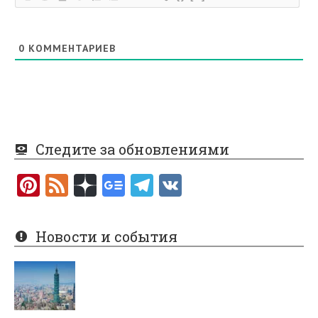
0
КОММЕНТАРИЕВ
Следите за обновлениями
Pi
F
nt
e
er
e
Новости и события
es
d
t