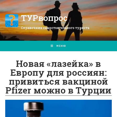
Перейти
к
содержимому
ТУРвопрос
Справочник самостоятельного туриста
МЕНЮ
Новая «лазейка» в
Европу для россиян:
привиться вакциной
Pfizer можно в Турции