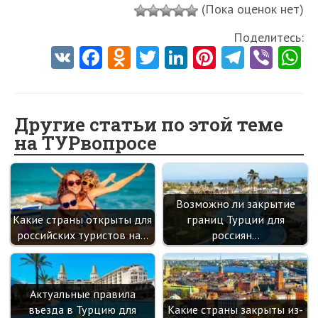
(Пока оценок нет)
Поделитесь:
V
Fa
O
T
Li
Pi
Te
Vi
K
ce
d
w
nk
nt
le
b
h
b
n
itt
e
er
gr
er
t
o
o
er
dI
es
a
Другие статьи по этой теме
на ТУРвопросе
o
kl
n
t
m
k
as
sn
Возможно ли закрытие
ik
Какие страны открыты для
границ Турции для
i
российских туристов на…
россиян…
Актуальные правила
въезда в Турцию для
Какие страны закрыты из-