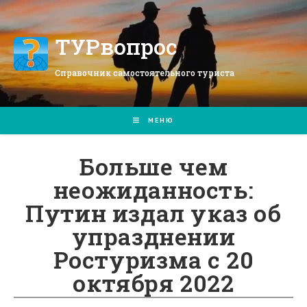
Перейти
к
содержимому
ТУРвопрос
Справочник самостоятельного туриста
МЕНЮ
Больше чем
неожиданность:
Путин издал указ об
упразднении
Ростуризма с 20
октября 2022