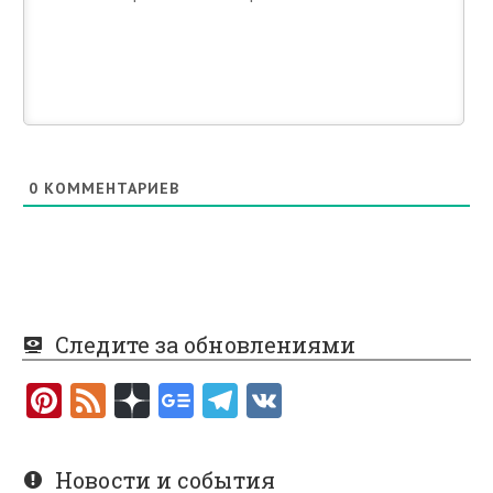
0
КОММЕНТАРИЕВ
Следите за обновлениями
Pi
F
nt
e
er
e
Новости и события