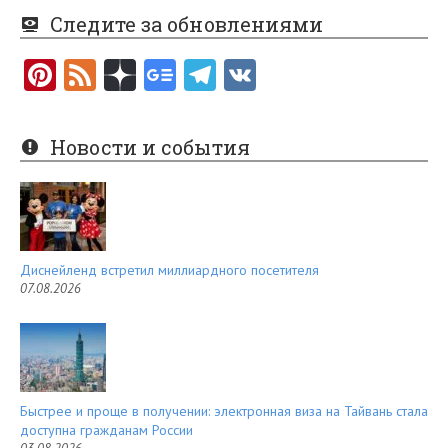
Следите за обновлениями
Pi
F
nt
e
er
e
Новости и события
es
d
t
Диснейленд встретил миллиардного посетителя
07.08.2026
Быстрее и проще в получении: электронная виза на Тайвань стала
доступна гражданам России