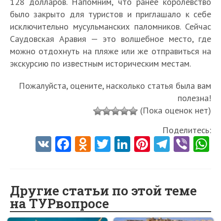
128 долларов. Напомним, что ранее королевство
было закрыто для туристов и приглашало к себе
исключительно мусульманских паломников. Сейчас
Саудовская Аравия — это волшебное место, где
можно отдохнуть на пляже или же отправиться на
экскурсию по известным историческим местам.
Пожалуйста, оцените, насколько статья была вам
полезна!
(Пока оценок нет)
Поделитесь:
V
Fa
O
T
Li
Pi
Te
Vi
K
ce
d
w
nk
nt
le
b
h
b
n
itt
e
er
gr
er
t
o
o
er
dI
es
a
Другие статьи по этой теме
на ТУРвопросе
o
kl
n
t
m