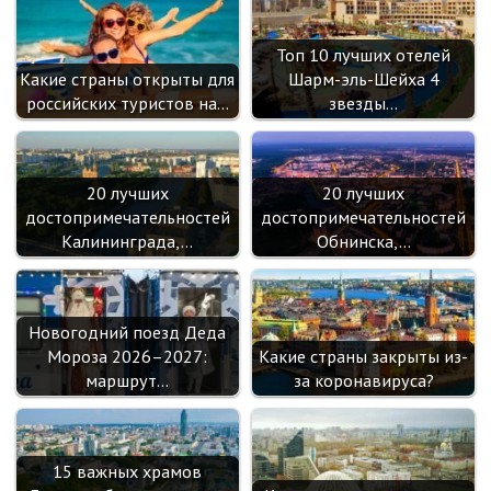
k
as
sn
Топ 10 лучших отелей
ik
Какие страны открыты для
Шарм-эль-Шейха 4
i
российских туристов на…
звезды…
20 лучших
20 лучших
достопримечательностей
достопримечательностей
Калининграда,…
Обнинска,…
Новогодний поезд Деда
Мороза 2026–2027:
Какие страны закрыты из-
маршрут…
за коронавируса?
15 важных храмов