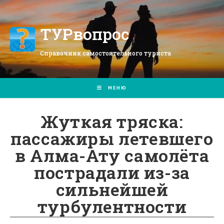
Перейти
к
содержимому
ТУРвопрос
Справочник самостоятельного туриста
МЕНЮ
Жуткая тряска:
пассажиры летевшего
в Алма-Ату самолёта
пострадали из-за
сильнейшей
турбулентности