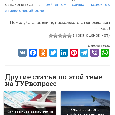
ознакомиться с
рейтингом самых надежных
авиакомпаний мира
.
Пожалуйста, оцените, насколько статья была вам
полезна!
(Пока оценок нет)
Поделитесь:
V
Fa
O
T
Li
Pi
Te
Vi
K
ce
d
w
nk
nt
le
b
h
b
n
itt
e
er
gr
er
t
o
o
er
dI
es
a
Другие статьи по этой теме
на ТУРвопросе
o
kl
n
t
m
k
as
sn
ik
Опасна ли зона
Как вернуть авиабилеты
турбулентности для