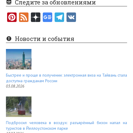
Следите за обновлениями
Pi
F
nt
e
er
e
Новости и события
es
d
t
Быстрее и проще в получении: электронная виза на Тайвань стала
доступна гражданам России
03.08.2026
Подбросил человека в воздух: разъярённый бизон напал на
туристов в Йеллоустонском парке