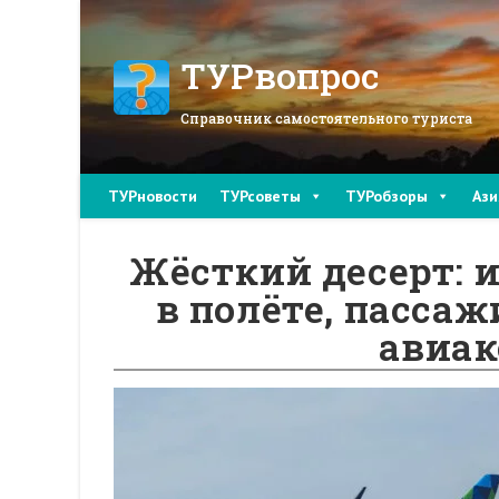
Перейти
к
содержимому
ТУРвопрос
Справочник самостоятельного туриста
ТУРновости
ТУРсоветы
ТУРобзоры
Ази
Жёсткий десерт: и
в полёте, пассаж
авиа