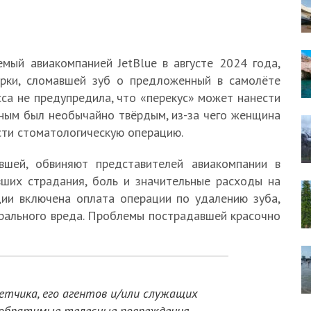
мый авиакомпанией JetBlue в августе 2024 года,
рки, сломавшей зуб о предложенный в самолёте
са не предупредила, что «перекус» может нанести
ным был необычайно твёрдым, из-за чего женщина
сти стоматологическую операцию.
шей, обвиняют представителей авиакомпании в
вших страдания, боль и значительные расходы на
ии включена оплата операции по удалению зуба,
орального вреда. Проблемы пострадавшей красочно
тчика, его агентов и/или служащих
еобратимые телесные повреждения,