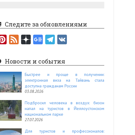
Следите за обновлениями
Pi
F
nt
e
er
e
Новости и события
es
d
t
Быстрее и проще в получении:
электронная виза на Тайвань стала
доступна гражданам России
03.08.2026
Подбросил человека в воздух: бизон
напал на туристов в Йеллоустонском
национальном парке
27.07.2026
Для туристов и профессионалов: