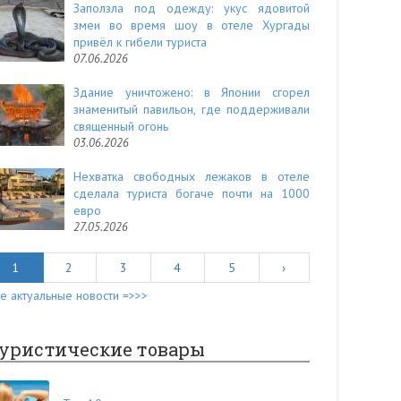
Заползла под одежду: укус ядовитой
змеи во время шоу в отеле Хургады
привёл к гибели туриста
07.06.2026
Здание уничтожено: в Японии сгорел
знаменитый павильон, где поддерживали
священный огонь
03.06.2026
Нехватка свободных лежаков в отеле
сделала туриста богаче почти на 1000
евро
27.05.2026
1
2
3
4
5
›
е актуальные новости =>>>
уристические товары