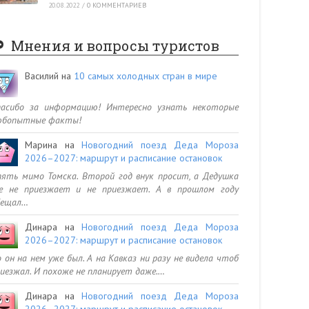
20.08.2022
/
0 КОММЕНТАРИЕВ
Мнения и вопросы туристов
Василий
на
10 самых холодных стран в мире
пасибо за информацию! Интересно узнать некоторые
юбопытные факты!
Марина
на
Новогодний поезд Деда Мороза
2026–2027: маршрут и расписание остановок
ять мимо Томска. Второй год внук просит, а Дедушка
се не приезжает и не приезжает. А в прошлом году
бещал…
Динара
на
Новогодний поезд Деда Мороза
2026–2027: маршрут и расписание остановок
 он на нем уже был. А на Кавказ ни разу не видела чтоб
иезжал. И похоже не планирует даже.…
Динара
на
Новогодний поезд Деда Мороза
2026–2027: маршрут и расписание остановок