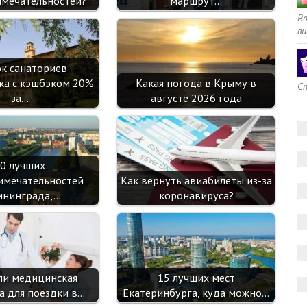
мечательностей?
маршрут…
В
ви
ок санаториев
ка с кэшбэком 20%
Какая погода в Крыму в
Сп
за…
августе 2026 года
0 лучших
имечательностей
Как вернуть авиабилеты из-за
ининграда,…
коронавируса?
ли медицинская
15 лучших мест
а для поездки в…
Екатеринбурга, куда можно…