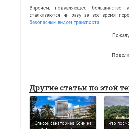
Впрочем, подавляющее большинство а
сталкиваются ни разу за всё время пер
безопасным видом транспорта
.
Пожалуй
Подели
Другие статьи по этой т
Список санаториев Сочи на
Что посм