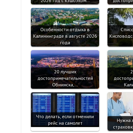
2026 год с кэшбэком…
достопри
Особенности отдыха в
Спис
Калининграде в августе 2026
Кисловодс
года
20 лучших
2
достопримечательностей
достопр
Обнинска,…
Кал
Что делать, если отменили
Нужна 
рейс на самолет
страховк