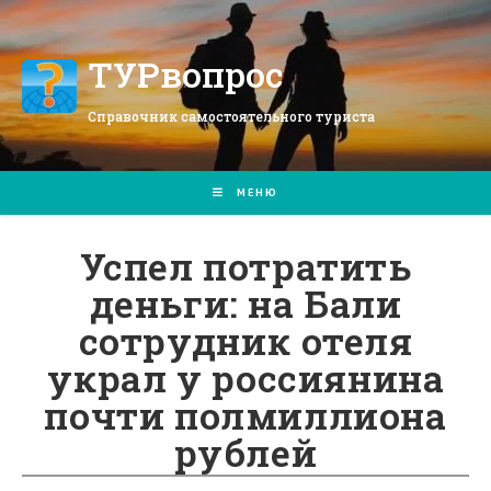
Перейти
к
содержимому
ТУРвопрос
Справочник самостоятельного туриста
МЕНЮ
Успел потратить
деньги: на Бали
сотрудник отеля
украл у россиянина
почти полмиллиона
рублей