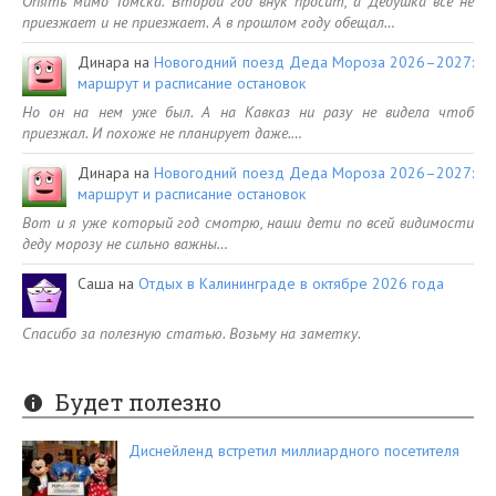
Опять мимо Томска. Второй год внук просит, а Дедушка все не
приезжает и не приезжает. А в прошлом году обещал…
Динара
на
Новогодний поезд Деда Мороза 2026–2027:
маршрут и расписание остановок
Но он на нем уже был. А на Кавказ ни разу не видела чтоб
приезжал. И похоже не планирует даже.…
Динара
на
Новогодний поезд Деда Мороза 2026–2027:
маршрут и расписание остановок
Вот и я уже который год смотрю, наши дети по всей видимости
деду морозу не сильно важны…
Саша
на
Отдых в Калининграде в октябре 2026 года
Спасибо за полезную статью. Возьму на заметку.
Будет полезно
Диснейленд встретил миллиардного посетителя