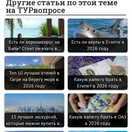
o
o
er
dI
es
a
Другие статьи по этой теме
на ТУРвопросе
o
kl
n
t
m
k
as
sn
ik
Есть ли коронавирус на
Есть ли акулы в Египте в
i
Бали? Стоит ли ехать в…
2026 году
Топ 10 лучших отелей в
Гагре на берегу моря в
Какую валюту брать в
2026 году
Египет в 2026 году
15 лучших экскурсий,
Какую валюту брать в ОАЭ
которые можно купить в…
в 2026 году