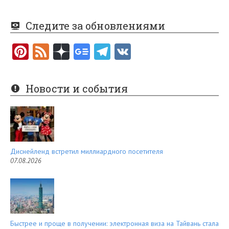
Следите за обновлениями
Pi
F
nt
e
er
e
Новости и события
es
d
t
Диснейленд встретил миллиардного посетителя
07.08.2026
Быстрее и проще в получении: электронная виза на Тайвань стала