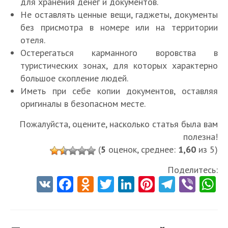
для хранения денег и документов.
Не оставлять ценные вещи, гаджеты, документы
без присмотра в номере или на территории
отеля.
Остерегаться карманного воровства в
туристических зонах, для которых характерно
большое скопление людей.
Иметь при себе копии документов, оставляя
оригиналы в безопасном месте.
Пожалуйста, оцените, насколько статья была вам
полезна!
(
5
оценок, среднее:
1,60
из 5)
Поделитесь:
V
Fa
O
T
Li
Pi
Te
Vi
K
ce
d
w
nk
nt
le
b
h
b
n
itt
e
er
gr
er
t