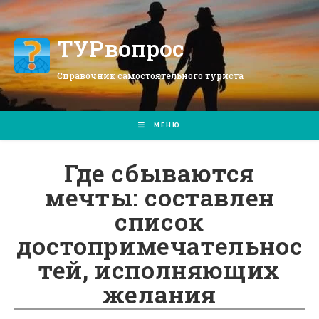
Перейти
к
содержимому
ТУРвопрос
Справочник самостоятельного туриста
МЕНЮ
Где сбываются
мечты: составлен
список
достопримечательнос
тей, исполняющих
желания