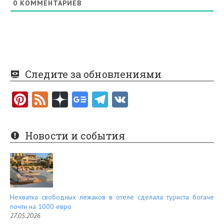
0
КОММЕНТАРИЕВ
Следите за обновлениями
Pi
F
nt
e
er
e
Новости и события
es
d
t
Нехватка свободных лежаков в отеле сделала туриста богаче
почти на 1000 евро
27.05.2026