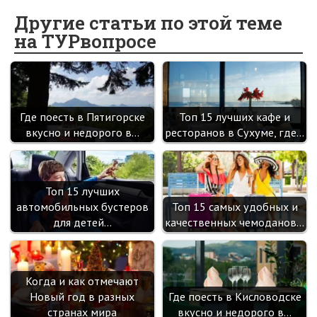
b
n
itt
e
er
gr
er
t
o
o
er
dI
es
a
Другие статьи по этой теме
на ТУРвопросе
o
kl
n
t
m
k
as
sn
ik
Где поесть в Пятигорске
Топ 15 лучших кафе и
i
вкусно и недорого в…
ресторанов в Сухуме, где…
Топ 15 лучших
автомобильных бустеров
Топ 15 самых удобных и
для детей…
качественных чемоданов…
Когда и как отмечают
Новый год в разных
Где поесть в Кисловодске
странах мира
вкусно и недорого в…