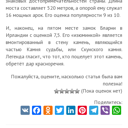
знаковых достопримечательностей страны. Длина
моста составляет 520 метров, а опорой ему служат
16 мощных арок. Его оценка популярности 9 из 10.
И, наконец, на пятом месте замок Бларни в
Ирландии с оценкой 7,5. Его «изюминкой» является
вмонтированный в стену камень, являющийся
частью Камня судьбы, или Скунского камня.
Легенда гласит, что тот, кто поцелует этот камень,
обретёт дар красноречия.
Пожалуйста, оцените, насколько статья была вам
полезна!
(Пока оценок нет)
Поделитесь:
V
Fa
O
T
Li
Pi
Te
Vi
K
ce
d
w
nk
nt
le
b
h