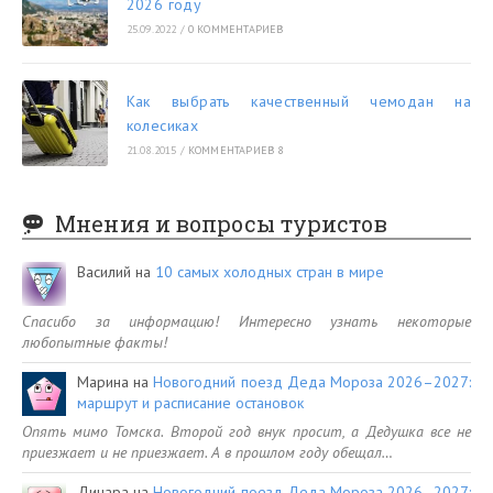
2026 году
25.09.2022
/
0 КОММЕНТАРИЕВ
Как выбрать качественный чемодан на
колесиках
21.08.2015
/
КОММЕНТАРИЕВ 8
Мнения и вопросы туристов
Василий
на
10 самых холодных стран в мире
Спасибо за информацию! Интересно узнать некоторые
любопытные факты!
Марина
на
Новогодний поезд Деда Мороза 2026–2027:
маршрут и расписание остановок
Опять мимо Томска. Второй год внук просит, а Дедушка все не
приезжает и не приезжает. А в прошлом году обещал…
Динара
на
Новогодний поезд Деда Мороза 2026–2027: