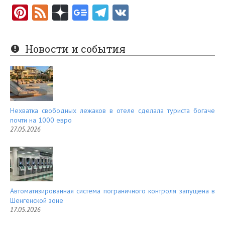
Pi
F
nt
e
er
e
Новости и события
es
d
t
Нехватка свободных лежаков в отеле сделала туриста богаче
почти на 1000 евро
27.05.2026
Автоматизированная система пограничного контроля запущена в
Шенгенской зоне
17.05.2026