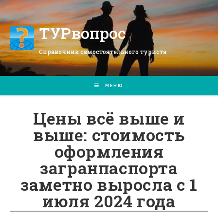
Перейти
к
содержимому
ТУРвопрос
Справочник самостоятельного туриста
МЕНЮ
Цены всё выше и
выше: стоимость
оформления
загранпаспорта
заметно выросла с 1
июля 2024 года