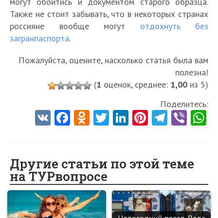
могут обойтись и документом старого образца.
Также не стоит забывать, что в некоторых странах
россияне вообще могут
отдохнуть без
загранпаспорта
.
Пожалуйста, оцените, насколько статья была вам
полезна!
(
1
оценок, среднее:
1,00
из 5)
Поделитесь:
V
Fa
O
T
Li
Pi
Te
Vi
K
ce
d
w
nk
nt
le
b
h
b
n
itt
e
er
gr
er
t
o
o
er
dI
es
a
Другие статьи по этой теме
на ТУРвопросе
o
kl
n
t
m
k
as
sn
Новогодний поезд Деда