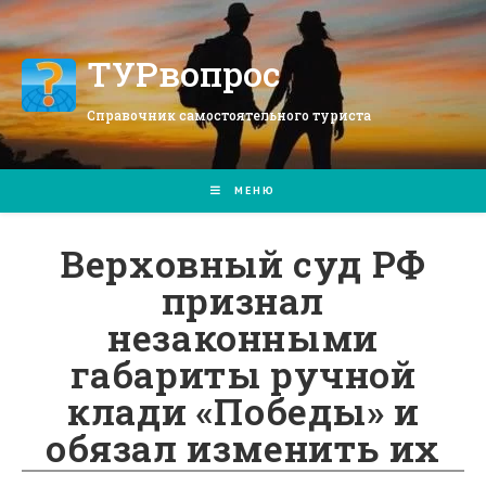
Перейти
к
содержимому
ТУРвопрос
Справочник самостоятельного туриста
МЕНЮ
Верховный суд РФ
признал
незаконными
габариты ручной
клади «Победы» и
обязал изменить их