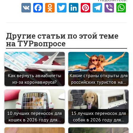
V
Fa
O
T
Li
Pi
Te
Vi
K
ce
d
w
nk
nt
le
b
h
b
n
itt
e
er
gr
er
t
o
o
er
dI
es
a
Другие статьи по этой теме
на ТУРвопросе
o
kl
n
t
m
k
as
sn
ik
Как вернуть авиабилеты
Какие страны открыты для
i
из-за коронавируса?
российских туристов на…
10 лучших переносок для
15 лучших переносок для
кошек в 2026 году для…
собак в 2026 году для…