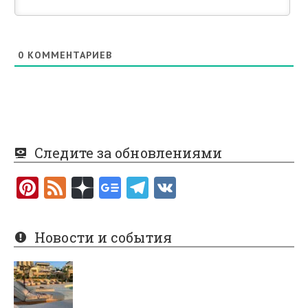
0
КОММЕНТАРИЕВ
Следите за обновлениями
Pi
F
nt
e
er
e
Новости и события
es
d
t